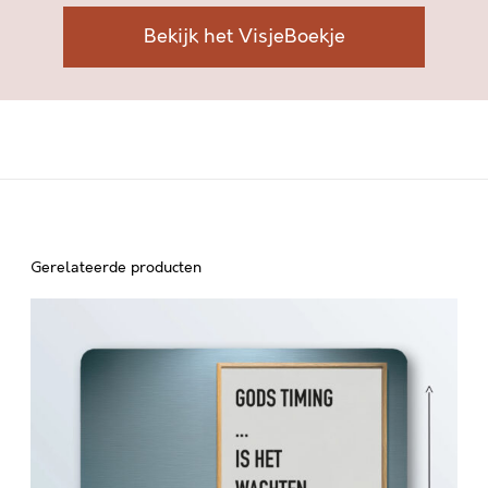
F
V
Bekijk het VisjeBoekje
U
I
L
G
E
Z
E
T
a
Gerelateerde producten
a
G
n
t
O
a
D
l
S
T
I