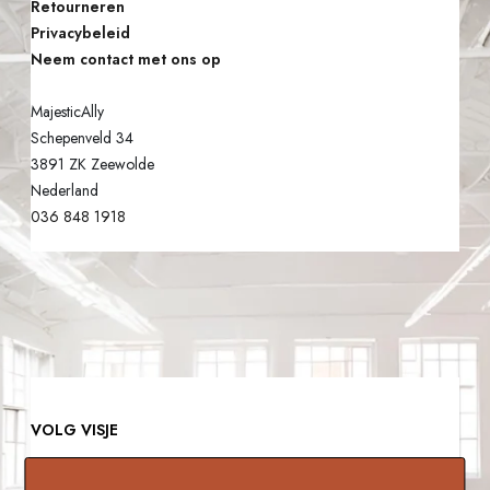
-
Retourneren
I
Privacybeleid
Z
E
Neem contact met ons op
E
T
L
MajesticAlly
H
F
Schepenveld 34
O
3891 ZK Zeewolde
Z
E
Nederland
A
F
036 848 1918
K
T
E
T
N
E
V
L
I
VOLG VISJE
E
G