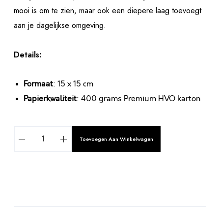
mooi is om te zien, maar ook een diepere laag toevoegt
aan je dagelijkse omgeving.
Details:
Formaat
: 15 x 15 cm
Papierkwaliteit
: 400 grams Premium HVO karton
O
Toevoegen Aan Winkelwagen
P
R
U
I
M
A
I
l
N
t