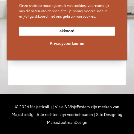
E
Onze website maakt gebruik van cookies, voornamelijk
van diensten van derden. Stel je privacyvoorkeuren in
N
en/of ga akkoord met ons gebruik van cookies.
E
akkoord
N
R
Privacyvoorkeuren
E
N
N
E
N
©
2026
Majestically | Visje & VisjePosters zijn merken van
Majestically
| Alle rechten zijn voorbehouden | Site Design by
MarcoZoutmanDesign