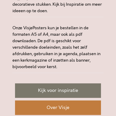
decoratieve stukken. Kijk bij
Inspiratie
om meer
N
ideeen op te doen.
T
W
I
Onze VisjePosters kun je bestellen in de
J
formaten A5 of A4, maar ook als pdf
F
downloaden. De pdf is geschikt voor
E
verschillende doeleinden, zoals het zelf
L
afdrukken, gebruiken in je agenda, plaatsen in
S
een kerkmagazine of inzetten als banner,
B
bijvoorbeeld voor kerst.
I
J
H
E
Kijk voor inspiratie
T
G
R
Over Visje
O