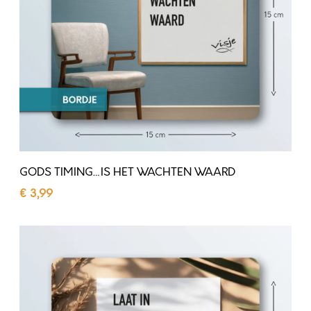
M
I
N
G
…
I
S
H
GODS TIMING…IS HET WACHTEN WAARD
E
€
3,99
T
Toevoegen aan winkelwagen
W
L
A
A
C
A
H
T
T