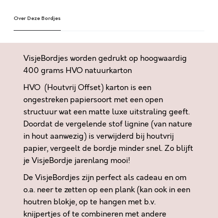
G
e
.
Over Deze Bordjes
r
.
n
.
a
I
t
VisjeBordjes worden gedrukt op hoogwaardig
K
i
400 grams HVO natuurkarton
H
v
HVO (Houtvrij Offset) karton is een
E
e
B
ongestreken papiersoort met een open
:
Z
structuur wat een matte luxe uitstraling geeft.
O
Doordat de vergelende stof lignine (van nature
J
in hout aanwezig) is verwijderd bij houtvrij
U
papier, vergeelt de bordje minder snel. Zo blijft
I
je VisjeBordje jarenlang mooi!
S
De VisjeBordjes zijn perfect als cadeau en om
T
o.a. neer te zetten op een plank (kan ook in een
M
houtren blokje, op te hangen met b.v.
I
knijpertjes of te combineren met andere
J