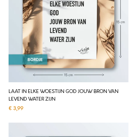
I
E
N
N
E
W
L
A
K
A
E
R
W
D
O
E
S
LAAT IN ELKE WOESTIJN GOD JOUW BRON VAN
T
LEVEND WATER ZIJN
I
€
3,99
J
Toevoegen aan winkelwagen
N
S
G
T