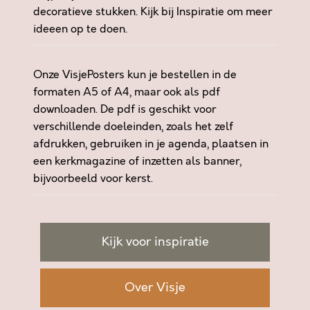
decoratieve stukken. Kijk bij
Inspiratie
om meer
L
ideeen op te doen.
E
T
O
Onze VisjePosters kun je bestellen in de
U
formaten A5 of A4, maar ook als pdf
W
downloaden. De pdf is geschikt voor
T
verschillende doeleinden, zoals het zelf
J
afdrukken, gebruiken in je agenda, plaatsen in
E
een kerkmagazine of inzetten als banner,
S
bijvoorbeeld voor kerst.
I
N
H
A
Kijk voor inspiratie
N
D
E
Over Visje
N