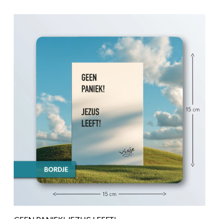
Toevoegen aan winkelwagen
J
G
U
E
I
E
S
N
T
P
M
A
I
N
J
I
N
E
T
K
W
!
I
J
J
E
F
Z