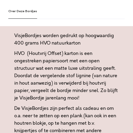
A
e
A
Over Deze Bordjes
r
D
n
K
a
W
t
VisjeBordjes worden gedrukt op hoogwaardig
I
i
400 grams HVO natuurkarton
J
v
HVO (Houtvrij Offset) karton is een
T
e
?
ongestreken papiersoort met een open
:
G
structuur wat een matte luxe uitstraling geeft.
O
Doordat de vergelende stof lignine (van nature
D
in hout aanwezig) is verwijderd bij houtvrij
H
papier, vergeelt de bordje minder snel. Zo blijft
E
je VisjeBordje jarenlang mooi!
E
De VisjeBordjes zijn perfect als cadeau en om
F
o.a. neer te zetten op een plank (kan ook in een
T
houtren blokje, op te hangen met b.v.
A
knijpertjes of te combineren met andere
L