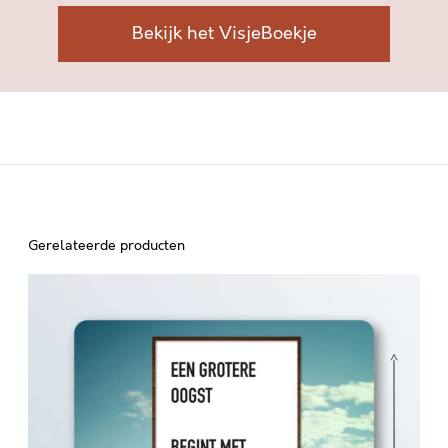
a
a
Bekijk het VisjeBoekje
n
t
a
l
Gerelateerde producten
E
E
N
G
R
O