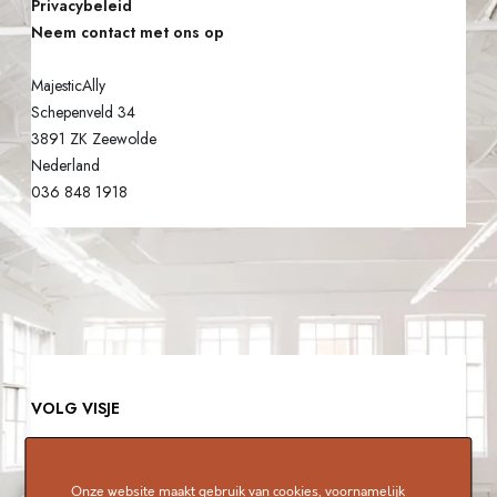
I
Privacybeleid
Neem contact met ons op
L
G
MajesticAlly
E
Schepenveld 34
Z
3891 ZK Zeewolde
Nederland
E
036 848 1918
T
VOLG VISJE
Onze website maakt gebruik van cookies, voornamelijk