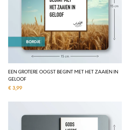
T
E
R
E
O
O
G
S
EEN GROTERE OOGST BEGINT MET HET ZAAIEN IN
T
GELOOF
B
€
3,99
E
Toevoegen aan winkelwagen
G
G
I
O
N
D
T