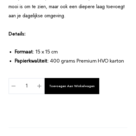
mooi is om te zien, maar ook een diepere laag toevoegt
aan je dagelijkse omgeving.
Details:
Formaat
: 15 x 15 cm
Papierkwaliteit
: 400 grams Premium HVO karton
E
Toevoegen Aan Winkelwagen
V
E
N
D
E
A
D
l
R
t