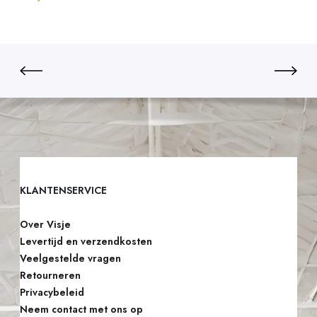
E
Toevoegen aan winkelwagen
E
N
Z
A
N
D
K
A
KLANTENSERVICE
S
T
Over Visje
E
Levertijd en verzendkosten
L
Veelgestelde vragen
Retourneren
E
Privacybeleid
N
Neem contact met ons op