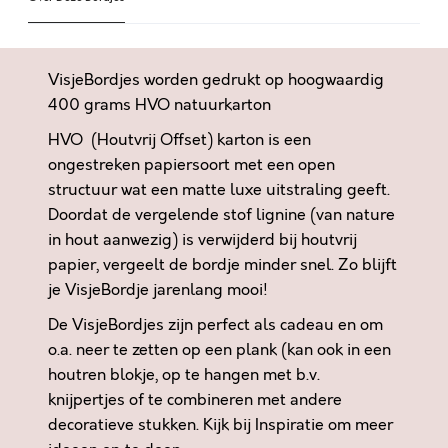
K
n
E
a
N
t
VisjeBordjes worden gedrukt op hoogwaardig
T
i
400 grams HVO natuurkarton
G
v
HVO (Houtvrij Offset) karton is een
E
e
E
ongestreken papiersoort met een open
:
N
structuur wat een matte luxe uitstraling geeft.
G
Doordat de vergelende stof lignine (van nature
R
in hout aanwezig) is verwijderd bij houtvrij
E
papier, vergeelt de bordje minder snel. Zo blijft
N
je VisjeBordje jarenlang mooi!
Z
De VisjeBordjes zijn perfect als cadeau en om
E
o.a. neer te zetten op een plank (kan ook in een
N
houtren blokje, op te hangen met b.v.
a
knijpertjes of te combineren met andere
a
decoratieve stukken. Kijk bij
Inspiratie
om meer
n