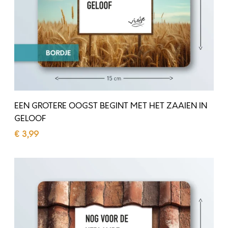
E
R
E
O
O
G
S
EEN GROTERE OOGST BEGINT MET HET ZAAIEN IN
T
GELOOF
B
€
3,99
E
Toevoegen aan winkelwagen
G
N
I
O
N
G
T
V
M
O