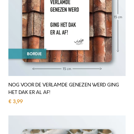
E
O
T
R
H
D
E
E
T
V
Z
E
A
R
A
L
I
A
E
NOG VOOR DE VERLAMDE GENEZEN WERD GING
M
HET DAK ER AL AF!
N
D
€
3,99
I
E
Toevoegen aan winkelwagen
N
G
V
G
E
A
E
N