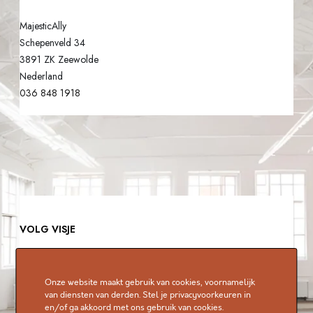
MajesticAlly
Schepenveld 34
3891 ZK Zeewolde
Nederland
036 848 1918
VOLG VISJE
Onze website maakt gebruik van cookies, voornamelijk
van diensten van derden. Stel je privacyvoorkeuren in
en/of ga akkoord met ons gebruik van cookies.