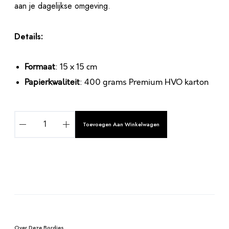
aan je dagelijkse omgeving.
Details:
Formaat
: 15 x 15 cm
Papierkwaliteit
: 400 grams Premium HVO karton
G
Toevoegen Aan Winkelwagen
O
D
S
L
I
A
E
l
F
t
D
e
E
Over Deze Bordjes
r