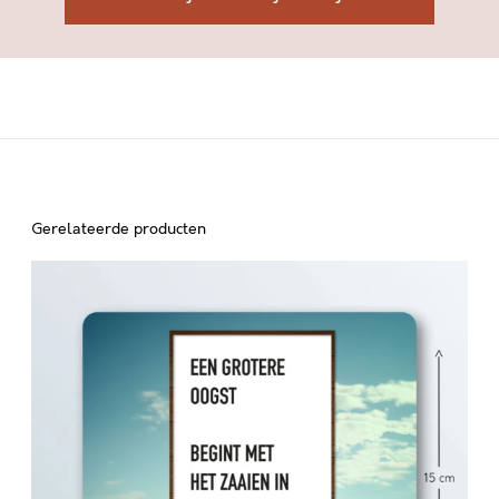
Gerelateerde producten
E
E
N
G
R
O
T