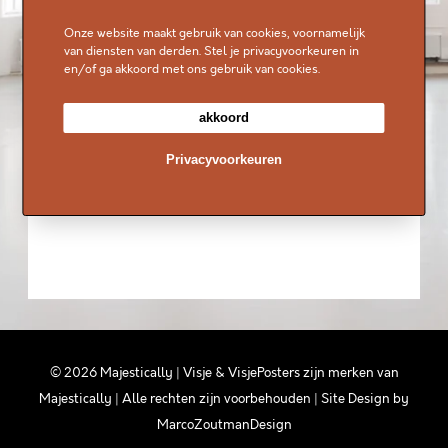
Onze website maakt gebruik van cookies, voornamelijk
van diensten van derden. Stel je privacyvoorkeuren in
en/of ga akkoord met ons gebruik van cookies.
akkoord
Privacyvoorkeuren
©
2026
Majestically | Visje & VisjePosters zijn merken van
Majestically
| Alle rechten zijn voorbehouden | Site Design by
MarcoZoutmanDesign