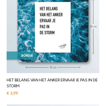
A
B
N
E
D
L
K
A
A
N
S
G
T
V
E
A
L
N
E
H
N
E
HET BELANG VAN HET ANKER ERVAAR JE PAS IN DE
T
STORM
A
€
3,99
N
Toevoegen aan winkelwagen
K