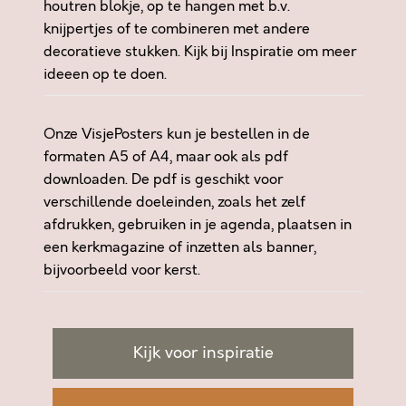
houtren blokje, op te hangen met b.v.
D
knijpertjes of te combineren met andere
,
decoratieve stukken. Kijk bij
Inspiratie
om meer
E
ideeen op te doen.
R
Z
I
Onze VisjePosters kun je bestellen in de
J
formaten A5 of A4, maar ook als pdf
N
downloaden. De pdf is geschikt voor
G
verschillende doeleinden, zoals het zelf
E
afdrukken, gebruiken in je agenda, plaatsen in
N
een kerkmagazine of inzetten als banner,
O
bijvoorbeeld voor kerst.
E
G
D
O
Kijk voor inspiratie
E
-
H