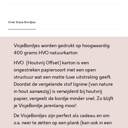
E
l
E
t
N
e
B
Over Deze Bordjes
r
U
n
S
a
I
t
VisjeBordjes worden gedrukt op hoogwaardig
N
i
400 grams HVO natuurkarton
E
v
HVO (Houtvrij Offset) karton is een
S
e
S
ongestreken papiersoort met een open
:
Z
structuur wat een matte luxe uitstraling geeft.
O
Doordat de vergelende stof lignine (van nature
N
in hout aanwezig) is verwijderd bij houtvrij
D
papier, vergeelt de bordje minder snel. Zo blijft
E
je VisjeBordje jarenlang mooi!
R
De VisjeBordjes zijn perfect als cadeau en om
G
o.a. neer te zetten op een plank (kan ook in een
O