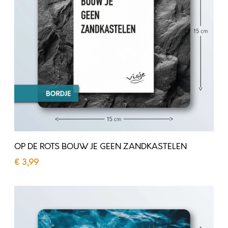
O
T
S
B
O
U
W
J
E
OP DE ROTS BOUW JE GEEN ZANDKASTELEN
G
€
3,99
E
Toevoegen aan winkelwagen
E
H
N
E
Z
T