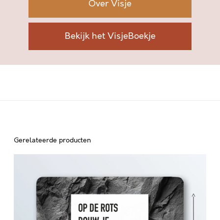
Over Visje
E
T
-
Bekijk het VisjeBoekje
Z
E
L
F
Z
A
K
E
N
Gerelateerde producten
a
O
a
n
P
t
D
a
E
l
R