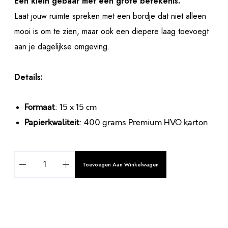
Een klein gebaar met een grote betekenis.
Laat jouw ruimte spreken met een bordje dat niet alleen
mooi is om te zien, maar ook een diepere laag toevoegt
aan je dagelijkse omgeving.
Details:
Formaat
: 15 x 15 cm
Papierkwaliteit
: 400 grams Premium HVO karton
S
Toevoegen Aan Winkelwagen
T
A
R
T
G
A