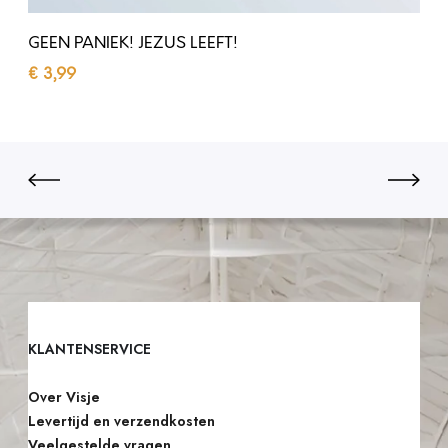
E
Z
R
GEEN PANIEK! JEZUS LEEFT!
U
E
€
3,99
S
L
Toevoegen aan winkelwagen
L
D
E
O
E
M
F
J
T
E
!
H
E
E
KLANTENSERVICE
N
Over Visje
Levertijd en verzendkosten
Veelgestelde vragen