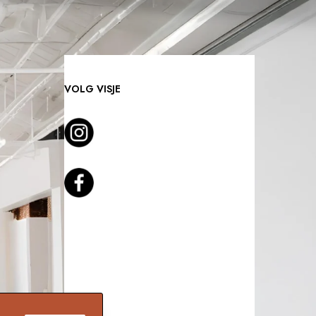
T
M
E
T
VOLG VISJE
H
E
T
Z
A
A
I
E
N
I
N