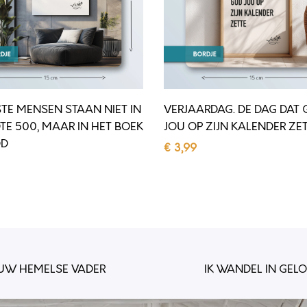
A
R
D
A
G
STE MENSEN STAAN NIET IN
VERJAARDAG. DE DAG DAT
.
TE 500, MAAR IN HET BOEK
JOU OP ZIJN KALENDER ZE
D
OD
€
3,99
E
Toevoegen aan winkelwagen
D
en aan winkelwagen
A
G
D
A
OUW HEMELSE VADER
IK WANDEL IN GELO
T
G