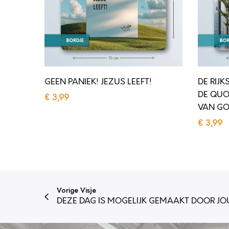
A
K
N
S
I
T
E
E
K
M
GEEN PANIEK! JEZUS LEEFT!
DE RIJK
!
E
DE QUO
€
3,99
J
N
VAN G
Toevoegen aan winkelwagen
E
S
€
3,99
Z
E
Toevoeg
U
N
S
S
L
T
Vorige Visje
E
A
DEZE DAG IS MOGELIJK GEMAAKT DOOR J
E
A
F
N