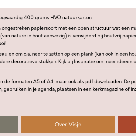
n
T
a
E
t
hoogwaardig 400 grams HVO natuurkarton
N
i
n ongestreken papiersoort met een open structuur wat een mat
D
v
D
(van nature in hout aanwezig) is verwijderd bij houtvrij papie
e
E
ooi!
:
L
deau en om o.a. neer te zetten op een plank (kan ook in een ho
I
dere decoratieve stukken. Kijk bij
Inspiratie
om meer ideeen o
E
F
D
in de formaten A5 of A4, maar ook als pdf downloaden. De pdf
E
n, gebruiken in je agenda, plaatsen in een kerkmagazine of in
V
A
N
G
O
Over Visje
D