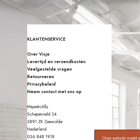
T
N
!
I
E
T
KLANTENSERVICE
I
Over Visje
N
Levertijd en verzendkosten
D
Veelgestelde vragen
E
Retourneren
Q
Privacybeleid
Neem contact met ons op
U
O
MajesticAlly
T
Schepenveld 34
E
3891 ZK Zeewolde
Nederland
5
036 848 1918
Onze website maakt ge
0