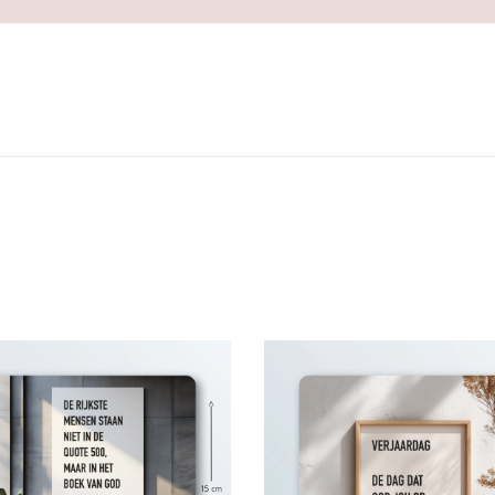
I
N
D
E
S
P
I
E
G
E
L
a
a
n
V
t
E
a
R
l
J
A