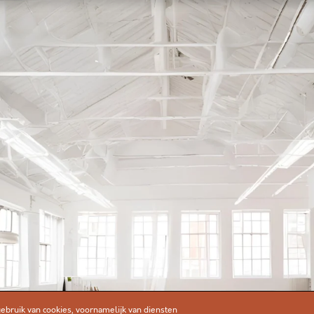
O
D
J
O
U
O
P
Z
I
J
N
K
A
L
bruik van cookies, voornamelijk van diensten
E