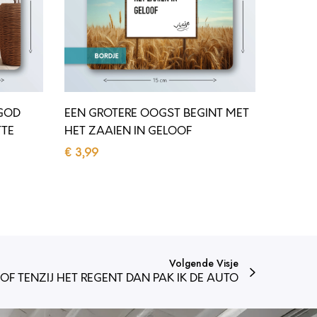
O
T
E
R
E
 GOD
EEN GROTERE OOGST BEGINT MET
O
TTE
HET ZAAIEN IN GELOOF
O
€
3,99
G
Toevoegen aan winkelwagen
S
T
B
E
Volgende Visje
G
OF TENZIJ HET REGENT DAN PAK IK DE AUTO
I
N