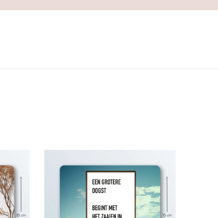
E
E
N
G
R