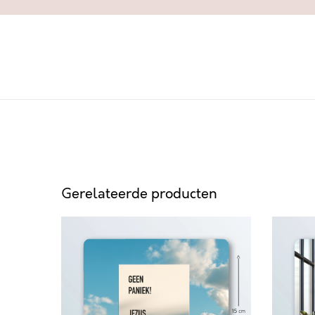
Gerelateerde producten
G
D
E
E
E
R
N
I
P
J