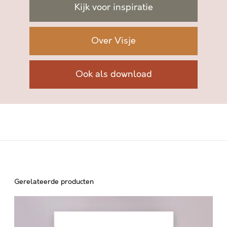
Kijk voor inspiratie
O
K
E
Over Visje
N
a
a
Ook als download
n
t
a
l
Gerelateerde producten
G
E