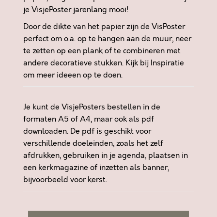
B
je VisjePoster jarenlang mooi!
H
Door de dikte van het papier zijn de VisPoster
E
perfect om o.a. op te hangen aan de muur, neer
M
te zetten op een plank of te combineren met
V
andere decoratieve stukken. Kijk bij
Inspiratie
A
om meer ideeen op te doen.
N
D
A
Je kunt de VisjePosters bestellen in de
A
formaten A5 of A4, maar ook als pdf
G
downloaden. De pdf is geschikt voor
N
verschillende doeleinden, zoals het zelf
O
afdrukken, gebruiken in je agenda, plaatsen in
G
een kerkmagazine of inzetten als banner,
G
bijvoorbeeld voor kerst.
E
S
P
R