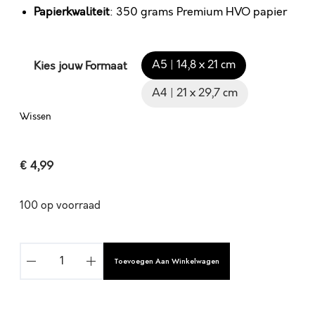
Papierkwaliteit
: 350 grams Premium HVO papier
A5 | 14,8 x 21 cm
Kies jouw Formaat
A4 | 21 x 29,7 cm
Wissen
€
4,99
100 op voorraad
G
Toevoegen Aan Winkelwagen
O
D
B