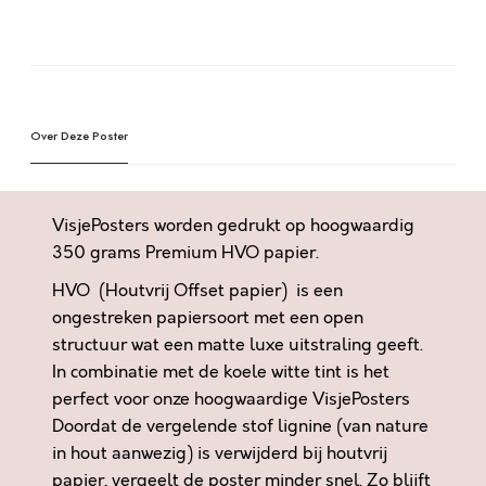
E
S
A
T
l
A
t
A
e
T
Over Deze Poster
r
E
n
C
a
H
t
VisjePosters worden gedrukt op hoogwaardig
T
i
350 grams Premium HVO papier.
H
v
HVO (Houtvrij Offset papier) is een
O
e
O
ongestreken papiersoort met een open
:
R
structuur wat een matte luxe uitstraling geeft.
,
In combinatie met de koele witte tint is het
I
perfect voor onze hoogwaardige VisjePosters
K
Doordat de vergelende stof lignine (van nature
H
in hout aanwezig) is verwijderd bij houtvrij
E
papier, vergeelt de poster minder snel. Zo blijft