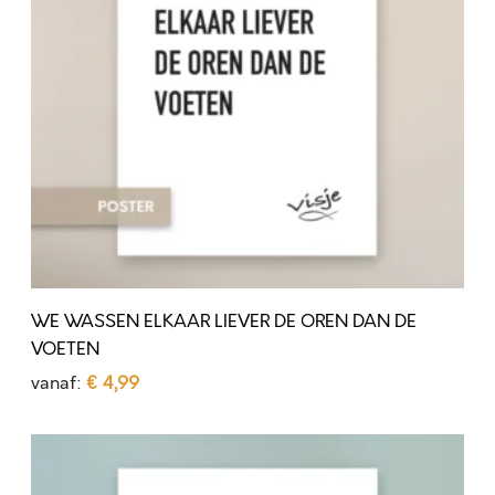
S
S
E
N
E
L
K
A
A
R
WE WASSEN ELKAAR LIEVER DE OREN DAN DE
L
VOETEN
I
vanaf:
€
4,99
E
Opties selecteren
D
V
A
i
E
D