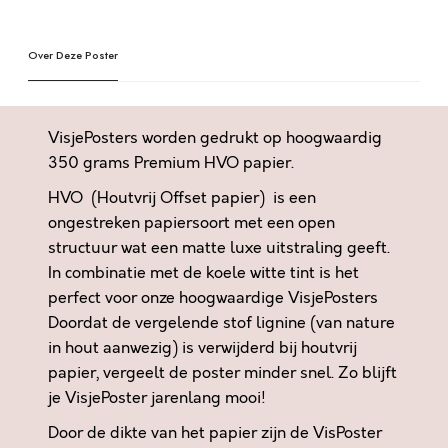
W
t
E
e
W
Over Deze Poster
r
E
n
R
a
K
t
VisjePosters worden gedrukt op hoogwaardig
E
i
350 grams Premium HVO papier.
N
v
HVO (Houtvrij Offset papier) is een
,
e
W
ongestreken papiersoort met een open
:
E
structuur wat een matte luxe uitstraling geeft.
R
In combinatie met de koele witte tint is het
K
perfect voor onze hoogwaardige VisjePosters
E
Doordat de vergelende stof lignine (van nature
N
in hout aanwezig) is verwijderd bij houtvrij
W
papier, vergeelt de poster minder snel. Zo blijft
I
je VisjePoster jarenlang mooi!
J
Door de dikte van het papier zijn de VisPoster
,