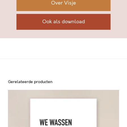
Over Visje
K
T
G
Ook als download
O
D
a
a
n
t
a
l
Gerelateerde producten
W
E
W
A