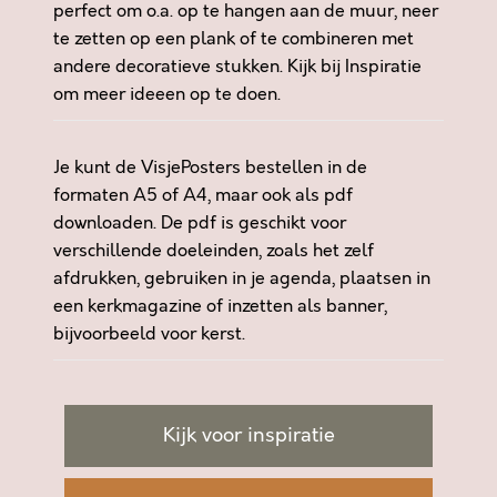
perfect om o.a. op te hangen aan de muur, neer
W
te zetten op een plank of te combineren met
A
andere decoratieve stukken. Kijk bij
Inspiratie
N
om meer ideeen op te doen.
N
E
E
Je kunt de VisjePosters bestellen in de
R
formaten A5 of A4, maar ook als pdf
W
downloaden. De pdf is geschikt voor
E
verschillende doeleinden, zoals het zelf
B
afdrukken, gebruiken in je agenda, plaatsen in
I
een kerkmagazine of inzetten als banner,
D
bijvoorbeeld voor kerst.
D
E
N
,
Kijk voor inspiratie
W
E
R