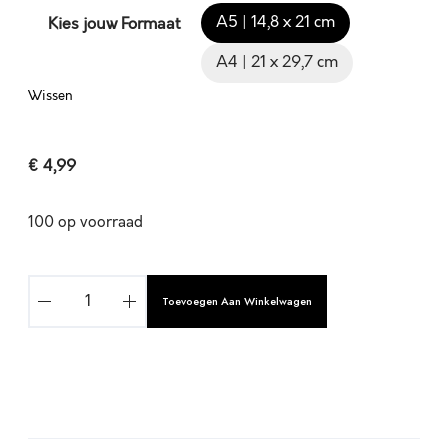
A5 | 14,8 x 21 cm
Kies jouw Formaat
A4 | 21 x 29,7 cm
Wissen
€
4,99
100 op voorraad
W
Toevoegen Aan Winkelwagen
A
N
N
E
E
A
R
l