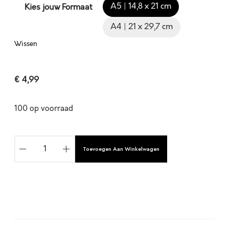
A5 | 14,8 x 21 cm
Kies jouw Formaat
A4 | 21 x 29,7 cm
Wissen
€
4,99
100 op voorraad
S
Toevoegen Aan Winkelwagen
T
E
L
,
E
A
R
l
I
t