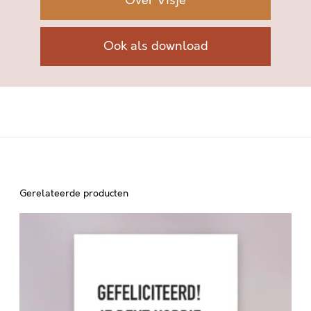
Over Visje
Ook als download
Gerelateerde producten
G
E
F
E
L