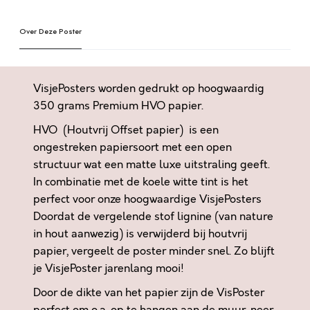
S
e
T
Over Deze Poster
r
O
n
C
a
H
t
VisjePosters worden gedrukt op hoogwaardig
E
i
350 grams Premium HVO papier.
E
v
HVO (Houtvrij Offset papier) is een
N
e
V
ongestreken papiersoort met een open
:
E
structuur wat een matte luxe uitstraling geeft.
R
In combinatie met de koele witte tint is het
L
perfect voor onze hoogwaardige VisjePosters
O
Doordat de vergelende stof lignine (van nature
S
in hout aanwezig) is verwijderd bij houtvrij
S
papier, vergeelt de poster minder snel. Zo blijft
E
je VisjePoster jarenlang mooi!
R
Door de dikte van het papier zijn de VisPoster
a