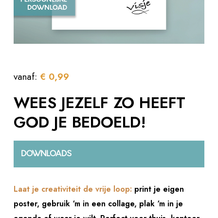
vanaf:
€
0,99
WEES JEZELF ZO HEEFT
GOD JE BEDOELD!
DOWNLOADS
Laat je creativiteit de vrije loop:
print je eigen
poster, gebruik ‘m in een collage, plak ‘m in je