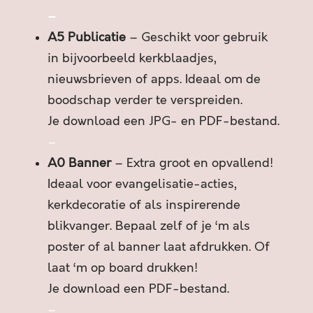
O
–
E
A5 Publicatie
– Geschikt voor gebruik
L
D
in bijvoorbeeld kerkblaadjes,
!
nieuwsbrieven of apps. Ideaal om de
a
boodschap verder te verspreiden.
a
Je download een JPG- en PDF-bestand.
n
t
–
a
A0 Banner
– Extra groot en opvallend!
l
Ideaal voor evangelisatie-acties,
kerkdecoratie of als inspirerende
blikvanger. Bepaal zelf of je ‘m als
poster of al banner laat afdrukken. Of
laat ‘m op board drukken!
Je download een PDF-bestand.
–