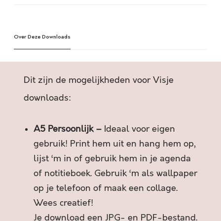
Z
l
E
t
L
e
F
Over Deze Downloads
r
Z
n
O
a
H
t
Dit zijn de mogelijkheden voor Visje
E
i
E
v
downloads:
F
e
T
:
A5 Persoonlijk –
Ideaal voor eigen
G
O
gebruik! Print hem uit en hang hem op,
D
lijst ‘m in of gebruik hem in je agenda
J
of notitieboek. Gebruik ‘m als wallpaper
E
op je telefoon of maak een collage.
B
E
Wees creatief!
D
Je download een JPG- en PDF-bestand.