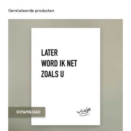
Gerelateerde producten
L
A
T
E
R
W
O
R
D
I
K
N
E