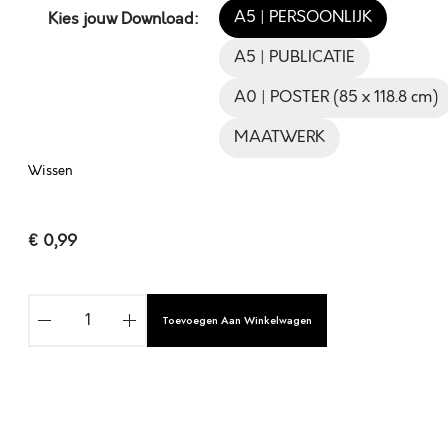
A5 | PERSOONLIJK
Kies jouw Download:
A5 | PUBLICATIE
A0 | POSTER (85 x 118.8 cm)
MAATWERK
Wissen
€
0,99
W
Toevoegen Aan Winkelwagen
E
E
S
J
E
A