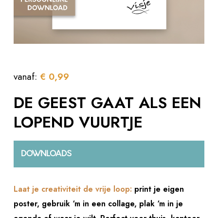
vanaf:
€
0,99
DE GEEST GAAT ALS EEN
LOPEND VUURTJE
DOWNLOADS
Laat je creativiteit de vrije loop:
print je eigen
poster, gebruik ‘m in een collage, plak ‘m in je