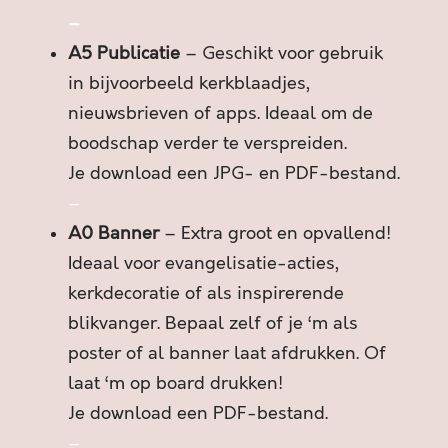
U
–
R
A5 Publicatie
– Geschikt voor gebruik
T
J
in bijvoorbeeld kerkblaadjes,
E
nieuwsbrieven of apps. Ideaal om de
a
boodschap verder te verspreiden.
a
Je download een JPG- en PDF-bestand.
n
t
–
a
A0 Banner
– Extra groot en opvallend!
l
Ideaal voor evangelisatie-acties,
kerkdecoratie of als inspirerende
blikvanger. Bepaal zelf of je ‘m als
poster of al banner laat afdrukken. Of
laat ‘m op board drukken!
Je download een PDF-bestand.
–