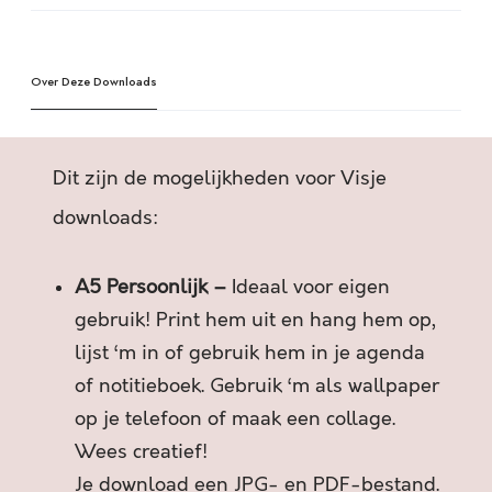
T
l
G
t
A
e
A
Over Deze Downloads
r
T
n
A
a
L
t
Dit zijn de mogelijkheden voor Visje
S
i
E
v
downloads:
E
e
N
:
A5 Persoonlijk –
Ideaal voor eigen
L
O
gebruik! Print hem uit en hang hem op,
P
lijst ‘m in of gebruik hem in je agenda
E
of notitieboek. Gebruik ‘m als wallpaper
N
op je telefoon of maak een collage.
D
V
Wees creatief!
U
Je download een JPG- en PDF-bestand.