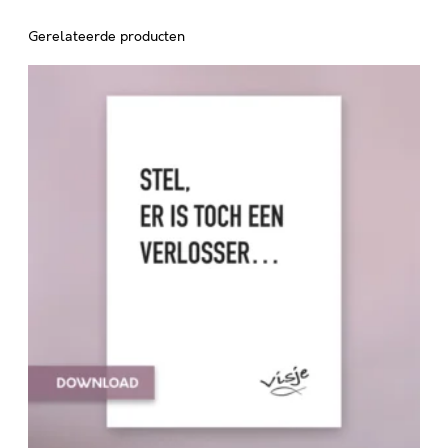
Gerelateerde producten
S
T
E
L
,
E
R
I
S
T
O
C
H