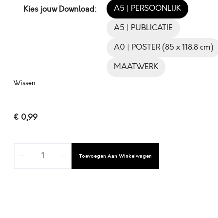
A5 | PERSOONLIJK
Kies jouw Download:
A5 | PUBLICATIE
A0 | POSTER (85 x 118.8 cm)
MAATWERK
Wissen
€
0,99
D
Toevoegen Aan Winkelwagen
E
G
E
E
S
A