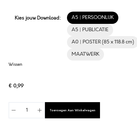
A5 | PERSOONLIJK
Kies jouw Download:
A5 | PUBLICATIE
A0 | POSTER (85 x 118.8 cm)
MAATWERK
Wissen
€
0,99
V
Toevoegen Aan Winkelwagen
A
S
T
E