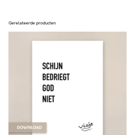
Gerelateerde producten
S
C
H
I
J
N
B
E
D
R
I