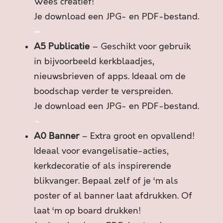
N
Wees creatief!
S
Je download een JPG- en PDF-bestand.
O
–
C
A5 Publicatie
– Geschikt voor gebruik
I
A
in bijvoorbeeld kerkblaadjes,
L
nieuwsbrieven of apps. Ideaal om de
M
boodschap verder te verspreiden.
E
Je download een JPG- en PDF-bestand.
D
I
–
A
A0 Banner
– Extra groot en opvallend!
a
Ideaal voor evangelisatie-acties,
a
kerkdecoratie of als inspirerende
n
t
blikvanger. Bepaal zelf of je ‘m als
a
poster of al banner laat afdrukken. Of
l
laat ‘m op board drukken!