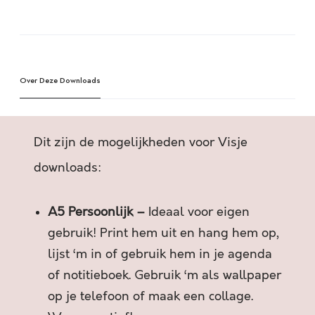
N
A
A
l
N
t
N
e
O
Over Deze Downloads
r
N
n
U
a
:
t
Dit zijn de mogelijkheden voor Visje
4
i
0
v
downloads:
D
e
A
:
A5 Persoonlijk –
Ideaal voor eigen
G
E
gebruik! Print hem uit en hang hem op,
N
lijst ‘m in of gebruik hem in je agenda
G
of notitieboek. Gebruik ‘m als wallpaper
E
op je telefoon of maak een collage.
E