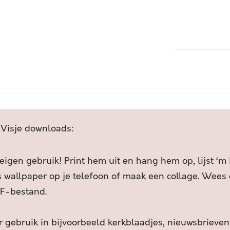
C
H
R
A
I
l
S
t
T
e
E
r
N
n
H
a
E
t
 Visje downloads:
E
i
F
v
T
e
 eigen gebruik! Print hem uit en hang hem op, lijst ‘m
N
:
s wallpaper op je telefoon of maak een collage. Wees c
I
F-bestand.
E
T
D
 gebruik in bijvoorbeeld kerkblaadjes, nieuwsbrieven