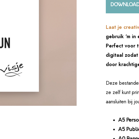
DOWNLOA
Laat je creativ
gebruik ‘m in 
Perfect voor t
digitaal zodat 
door krachtig
Deze bestanden 
ze zelf kunt pr
aansluiten bij 
A5 Pers
A5 Publi
A0 Bann