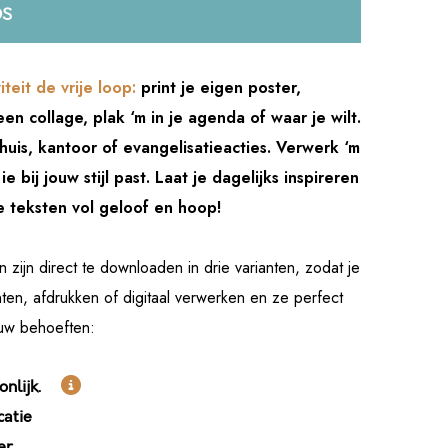
DS
iteit de vrije loop:
print je eigen poster,
een collage, plak ‘m in je agenda of waar je wilt.
huis, kantoor of evangelisatieacties. Verwerk ‘m
ie bij jouw stijl past. Laat je dagelijks inspireren
e teksten vol geloof en hoop!
zijn direct te downloaden in drie varianten, zodat je
inten, afdrukken of digitaal verwerken en ze perfect
jouw behoeften:

oonlijk.
catie
er