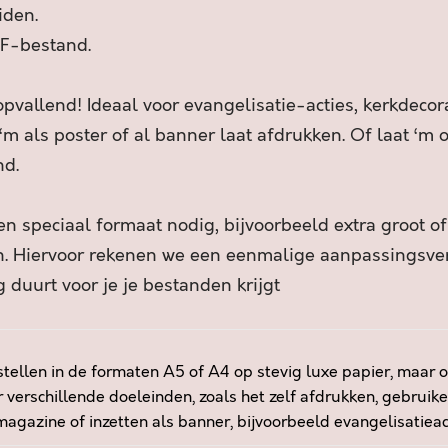
E
iden.
W
F-bestand.
A
A
R
pvallend! Ideaal voor evangelisatie-acties, kerkdecora
H
 ‘m als poster of al banner laat afdrukken. Of laat ‘m
E
nd.
I
D
I
n speciaal formaat nodig, bijvoorbeeld extra groot o
N
an. Hiervoor rekenen we een eenmalige aanpassingsv
P
 duurt voor je je bestanden krijgt
A
C
H
T
tellen in de formaten A5 of A4 op stevig luxe papier, maar o
…
 verschillende doeleinden, zoals het zelf afdrukken, gebruike
…
agazine of inzetten als banner, bijvoorbeeld evangelisatieacti
W