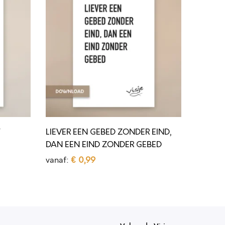
I
E
V
E
R
E
E
N
G
T
LIEVER EEN GEBED ZONDER EIND,
E
DAN EEN EIND ZONDER GEBED
B
vanaf:
€
0,99
E
Opties selecteren
D
D
i
Z
t
O