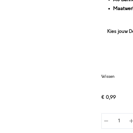
Maatwerk
Kies jouw 
Wissen
€
0,99
E
E
N