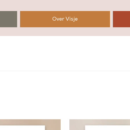
E
L
I
Over Visje
N
Z
I
J
N
H
A
R
T
a
a
n
t
a
l
S