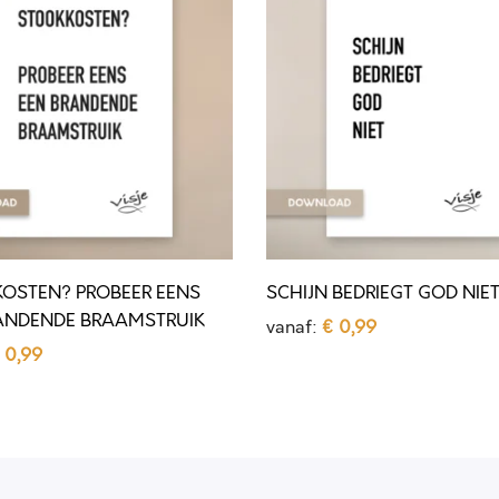
C
H
I
J
N
B
E
D
R
OSTEN? PROBEER EENS
SCHIJN BEDRIEGT GOD NIE
I
ANDENDE BRAAMSTRUIK
vanaf:
€
0,99
E
0,99
Opties selecteren
G
D
selecteren
T
i
G
t
O
p