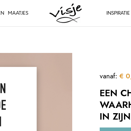
EN
MAATJES
INSPIRATIE
vanaf:
€
0
EEN CH
WAARH
IN ZIJ