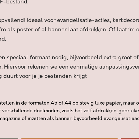
F-bestand.
I
K
E
pvallend! Ideaal voor evangelisatie-acties, kerkdecora
L
 ‘m als poster of al banner laat afdrukken. Of laat ‘m
O
nd.
V
E
R
n speciaal formaat nodig, bijvoorbeeld extra groot o
D
an. Hiervoor rekenen we een eenmalige aanpassingsv
R
 duurt voor je je bestanden krijgt
E
M
P
E
tellen in de formaten A5 of A4 op stevig luxe papier, maar o
L
 verschillende doeleinden, zoals het zelf afdrukken, gebruike
S
agazine of inzetten als banner, bijvoorbeeld evangelisatieacti
a
a
n