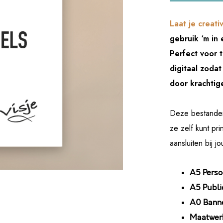
Laat je creativ
gebruik ‘m in 
Perfect voor t
digitaal zodat 
door krachtig
Deze bestanden 
ze zelf kunt pr
aansluiten bij 
A5 Pers
A5 Publi
A0 Bann
Maatwerk