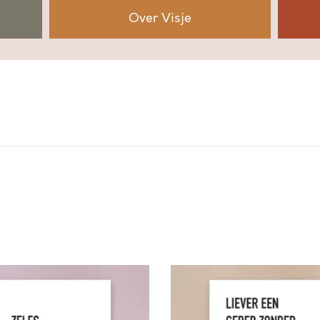
t
Over Visje
a
l
L
I
E