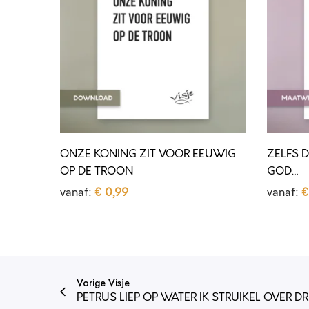
E
F
K
S
O
D
N
E
I
D
N
U
G
I
ONZE KONING ZIT VOOR EEUWIG
ZELFS D
Z
V
OP DE TROON
GOD…
I
E
vanaf:
€
0,99
vanaf:
€
T
L
Opties selecteren
Opties 
D
D
V
G
i
i
O
E
t
t
O
L
Vorige Visje
p
p
R
O
PETRUS LIEP OP WATER IK STRUIKEL OVER D
r
r
E
O