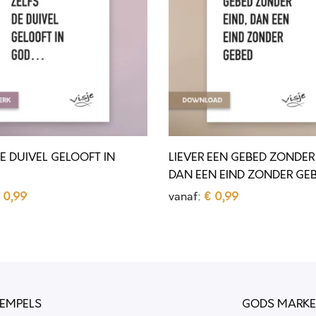
V
E
R
E
E
N
G
E DUIVEL GELOOFT IN
LIEVER EEN GEBED ZONDER 
E
DAN EEN EIND ZONDER GE
B
0,99
vanaf:
€
0,99
E
selecteren
Opties selecteren
D
D
i
Z
t
O
p
N
REMPELS
GODS MARKET
r
D