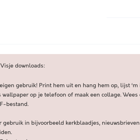
U
S
A
L
l
I
t
E
e
P
r
O
n
P
a
W
t
 Visje downloads:
A
i
T
v
E
e
 eigen gebruik! Print hem uit en hang hem op, lijst ‘m
R
:
s wallpaper op je telefoon of maak een collage. Wees c
I
F-bestand.
K
S
T
 gebruik in bijvoorbeeld kerkblaadjes, nieuwsbrieven
R
iden.
U