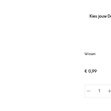
Kies jouw 
Wissen
€
0,99
P
E
T
R