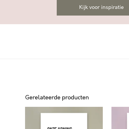
Kijk voor inspiratie
Gerelateerde producten
O
Z
N
E
Z
L