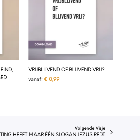
J
B
L
I
J
V
E
EIND,
VRIJBLIJVEND OF BLIJVEND VRIJ?
N
BED
vanaf:
€
0,99
D
Opties selecteren
O
D
F
i
B
t
L
p
Volgende Visje
I
r
ING HEEFT MAAR ÉÉN SLOGAN JEZUS REDT
J