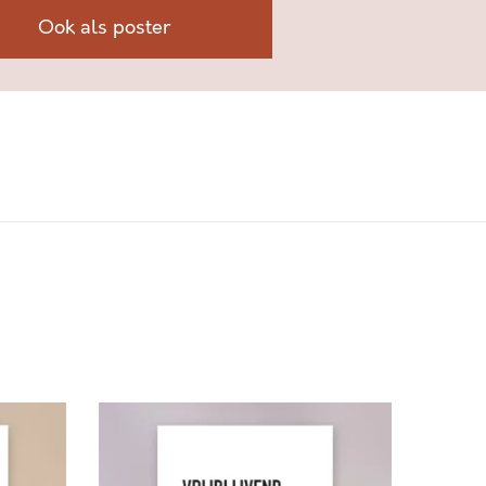
Ook als poster
V
R
I