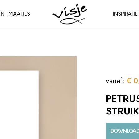
EN
MAATJES
INSPIRATIE
vanaf:
€
0
PETRUS
STRUI
DOWNLOA