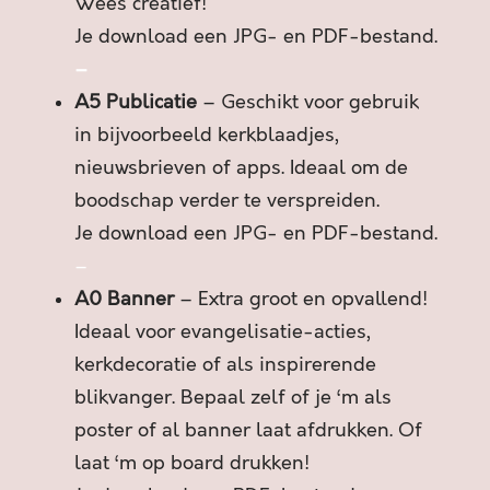
R
Wees creatief!
Z
Je download een JPG- en PDF-bestand.
I
–
J
A5 Publicatie
– Geschikt voor gebruik
N
V
in bijvoorbeeld kerkblaadjes,
E
nieuwsbrieven of apps. Ideaal om de
R
boodschap verder te verspreiden.
H
Je download een JPG- en PDF-bestand.
A
A
–
L
A0 Banner
– Extra groot en opvallend!
B
Ideaal voor evangelisatie-acties,
L
kerkdecoratie of als inspirerende
I
J
blikvanger. Bepaal zelf of je ‘m als
F
poster of al banner laat afdrukken. Of
T
laat ‘m op board drukken!
a