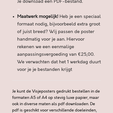
Je download een PDF-bestand.
a
n
–
t
Maatwerk mogelijk!
Heb je een speciaal
a
formaat nodig, bijvoorbeeld extra groot
l
of juist breed? Wij passen de poster
handmatig voor je aan. Hiervoor
rekenen we een eenmalige
aanpassingsvergoeding van €25,00.
We verwachten dat het 1 werkdag duurt
voor je je bestanden krijgt
Je kunt de Visjeposters gedrukt bestellen in de
formaten A5 of A4 op stevig luxe papier, maar
ook in diverse maten als pdf downloaden. De
pdf is geschikt voor verschillende doeleinden,