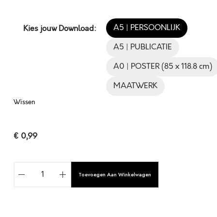
A5 | PERSOONLIJK
Kies jouw Download:
A5 | PUBLICATIE
A0 | POSTER (85 x 118.8 cm)
MAATWERK
Wissen
€
0,99
J
Toevoegen Aan Winkelwagen
E
Z
U
S