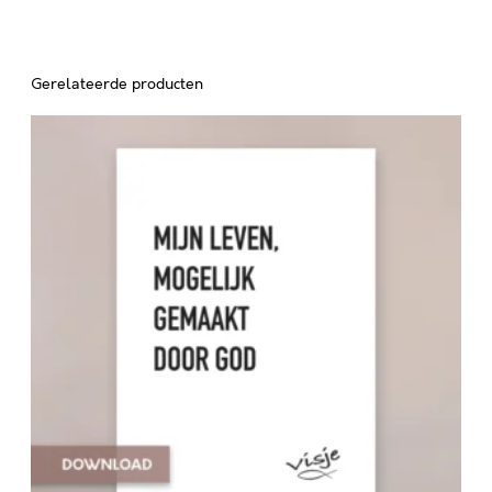
Gerelateerde producten
M
I
J
N
L
E
V
E
N
,
M