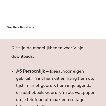
P
A
O
l
S
t
T
e
G
Over Deze Downloads
r
E
n
E
a
N
t
Dit zijn de mogelijkheden voor Visje
S
i
T
v
downloads:
O
e
R
:
A5 Persoonlijk –
Ideaal voor eigen
I
E
gebruik! Print hem uit en hang hem op,
S
lijst ‘m in of gebruik hem in je agenda
M
of notitieboek. Gebruik ‘m als wallpaper
A
op je telefoon of maak een collage.
A