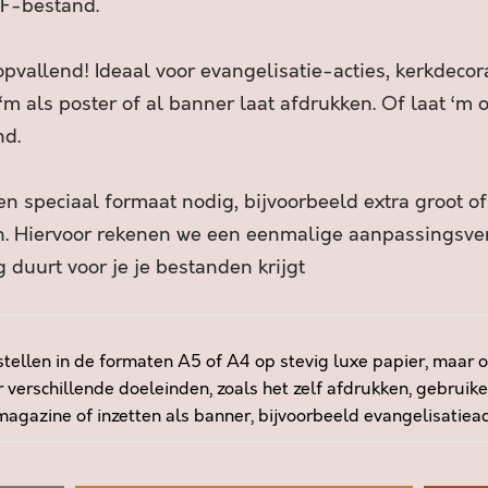
F-bestand.
R
Z
E
pvallend! Ideaal voor evangelisatie-acties, kerkdecora
T
 ‘m als poster of al banner laat afdrukken. Of laat ‘m
H
nd.
E
T
a
n speciaal formaat nodig, bijvoorbeeld extra groot o
a
an. Hiervoor rekenen we een eenmalige aanpassingsv
n
 duurt voor je je bestanden krijgt
t
a
l
tellen in de formaten A5 of A4 op stevig luxe papier, maar o
 verschillende doeleinden, zoals het zelf afdrukken, gebruike
agazine of inzetten als banner, bijvoorbeeld evangelisatieacti