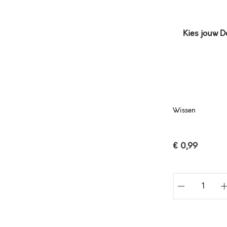
Kies jouw 
Wissen
€
0,99
G
O
D
S