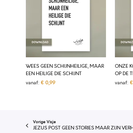
S
E
G
K
E
O
E
N
N
I
S
N
C
G
WEES GEEN SCHIJNHEILIGE, MAAR
ONZE K
H
Z
EEN HEILIGE DIE SCHIJNT
OP DE 
I
I
vanaf:
€
0,99
vanaf:
€
J
T
Opties selecteren
Opties 
D
D
N
V
i
i
H
O
t
t
E
O
Vorige Visje
p
p
I
R
JEZUS POST GEEN STORIES MAAR ZIJN VERH
r
r
L
E