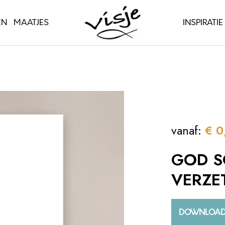
EN
MAATJES
INSPIRATIE
vanaf:
€
0
GOD SC
VERZE
DOWNLOA