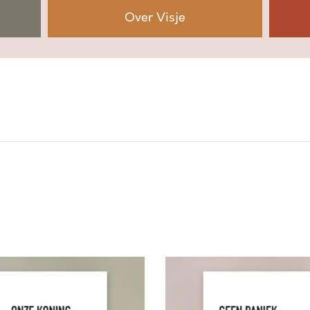
Over Visje
G
E
E