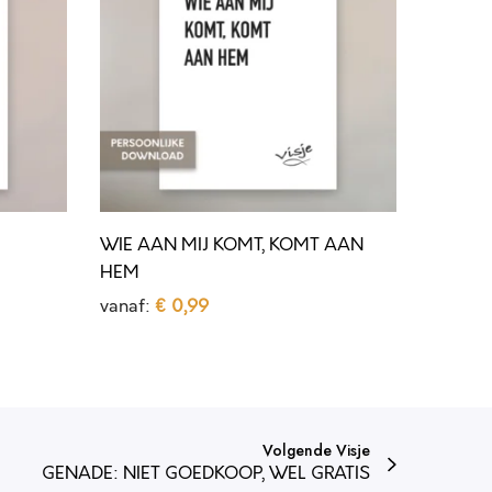
A
A
N
M
I
J
K
WIE AAN MIJ KOMT, KOMT AAN
O
HEM
M
vanaf:
€
0,99
T
Opties selecteren
D
,
i
K
t
O
Volgende Visje
p
M
GENADE: NIET GOEDKOOP, WEL GRATIS
r
T