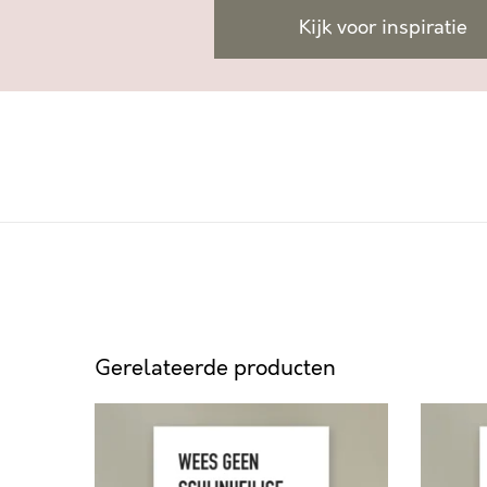
Kijk voor inspiratie
Gerelateerde producten
W
O
E
N
E
Z