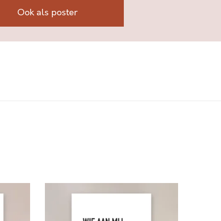
Ook als poster
W
I
E