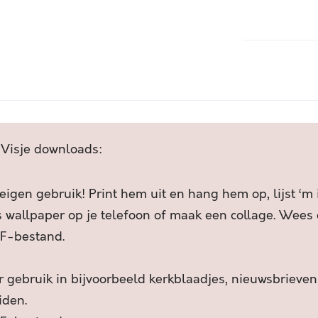
C
H
A
I
l
E
t
P
e
D
r
E
n
T
a
I
t
 Visje downloads:
J
i
D
v
D
e
 eigen gebruik! Print hem uit en hang hem op, lijst ‘m
E
:
s wallpaper op je telefoon of maak een collage. Wees c
M
F-bestand.
E
N
S
 gebruik in bijvoorbeeld kerkblaadjes, nieuwsbrieven
V
iden.
E