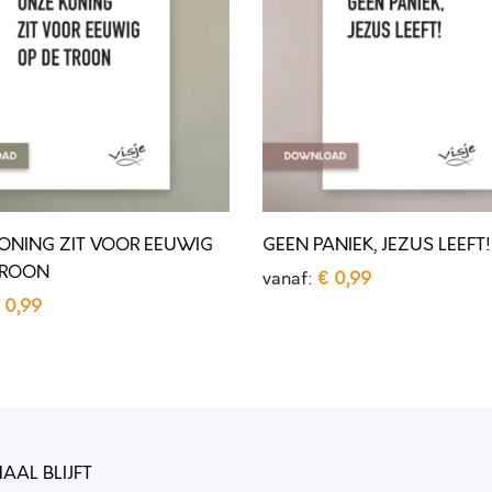
N
P
A
N
I
E
K
ONING ZIT VOOR EEUWIG
GEEN PANIEK, JEZUS LEEFT!
,
TROON
vanaf:
€
0,99
J
0,99
Opties selecteren
E
D
selecteren
Z
i
U
t
S
p
L
r
AAL BLIJFT
E