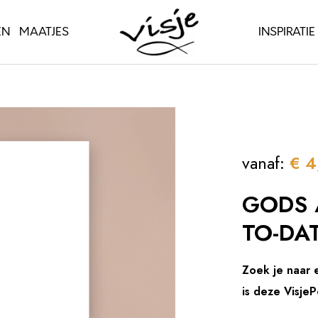
EN
MAATJES
INSPIRATIE
vanaf:
€
4
GODS A
TO-DA
Zoek je naar e
is deze Visje