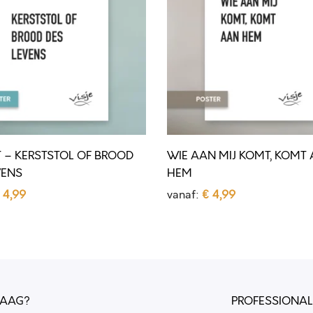
A
A
N
M
I
J
K
 – KERSTSTOL OF BROOD
WIE AAN MIJ KOMT, KOMT
O
VENS
HEM
M
4,99
vanaf:
€
4,99
T
selecteren
Opties selecteren
D
,
i
K
t
O
p
M
RAAG?
PROFESSIONAL
r
T