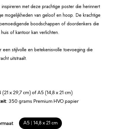
s inspireren met deze prachtige poster die herinnert
ge mogelijkheden van geloof en hoop. De krachtige
n bemoedigende boodschappen of doordenkers die
e huis of kantoor kan verlichten.
r een stijlvolle en betekenisvolle toevoeging die
acht uitstraalt.
4 (21 x 29,7 cm) of A5 (14,8 x 21 cm)
eit
: 350 grams Premium HVO papier
A5 | 14,8 x 21 cm
ormaat