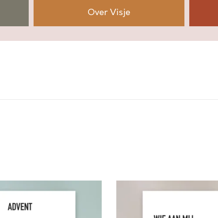
Y
Over Visje
O
U
a
a
n
t
a
l
W
I
E