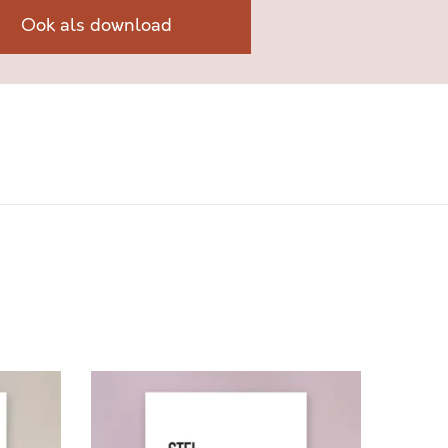
Ook als download
S
T
E