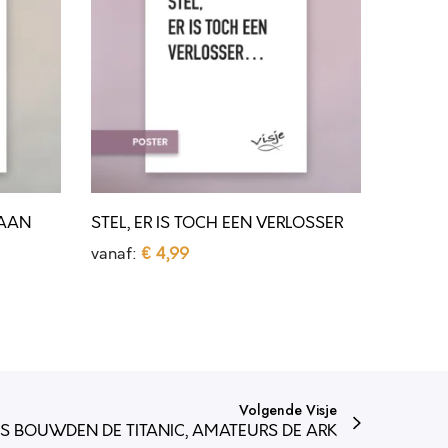
L
,
E
R
I
S
T
 AAN
STEL, ER IS TOCH EEN VERLOSSER
O
vanaf:
€
4,99
C
Opties selecteren
H
D
E
i
E
t
N
p
Volgende Visje
V
r
S BOUWDEN DE TITANIC, AMATEURS DE ARK
E