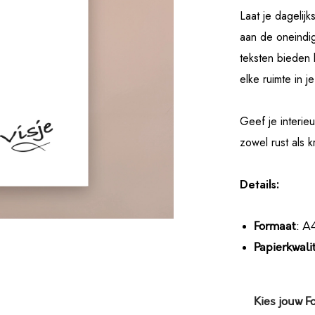
Laat je dagelijk
aan de oneindi
teksten biede
elke ruimte in j
Geef je interieu
zowel rust als kr
Details:
Formaat
: A
Papierkwalit
Kies jouw F