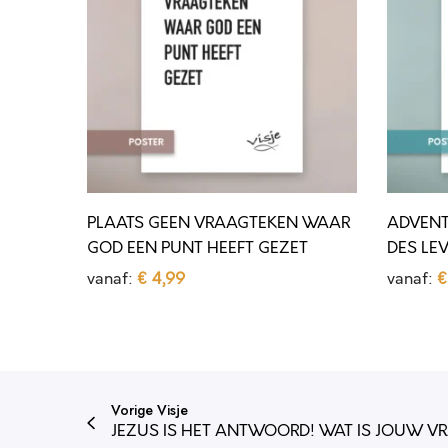
A
E
T
N
S
T
G
–
E
K
E
E
N
R
PLAATS GEEN VRAAGTEKEN WAAR
ADVENT
V
S
GOD EEN PUNT HEEFT GEZET
DES LE
R
T
vanaf:
€
4,99
vanaf:
€
A
S
Opties selecteren
Opties 
D
D
A
T
i
i
G
O
t
t
T
L
Vorige Visje
p
p
E
O
JEZUS IS HET ANTWOORD! WAT IS JOUW V
r
r
K
F