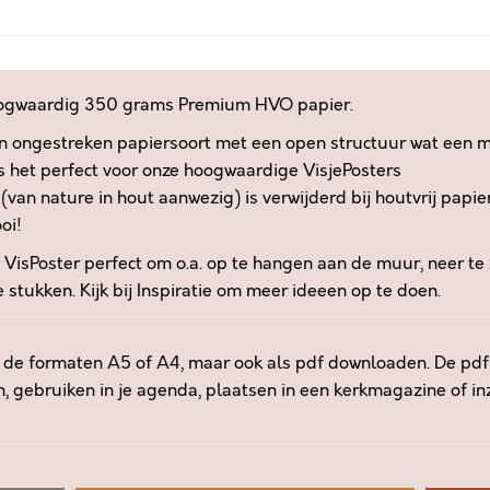
A
r
I
n
S
a
A
t
oogwaardig 350 grams Premium HVO papier.
L
i
n ongestreken papiersoort met een open structuur wat een mat
T
v
I
is het perfect voor onze hoogwaardige VisjePosters
e
J
(van nature in hout aanwezig) is verwijderd bij houtvrij papie
:
D
oi!
U
e VisPoster perfect om o.a. op te hangen aan de muur, neer te 
P
stukken. Kijk bij
Inspiratie
om meer ideeen op te doen.
-
T
O
n de formaten A5 of A4, maar ook als pdf downloaden. De pdf 
-
n, gebruiken in je agenda, plaatsen in een kerkmagazine of in
D
A
T
E