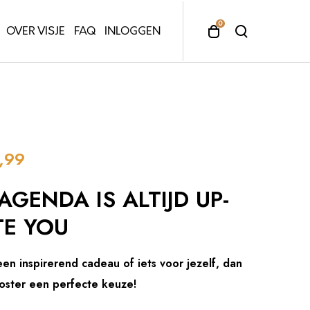
0
T
T
OVER VISJE
FAQ
INLOGGEN
o
o
g
g
g
g
l
l
e
e
c
s
a
e
,99
r
a
t
r
GENDA IS ALTIJD UP-
m
c
o
h
TE YOU
d
m
a
o
l
d
en inspirerend cadeau of iets voor jezelf, dan
a
Poster een perfecte keuze!
l