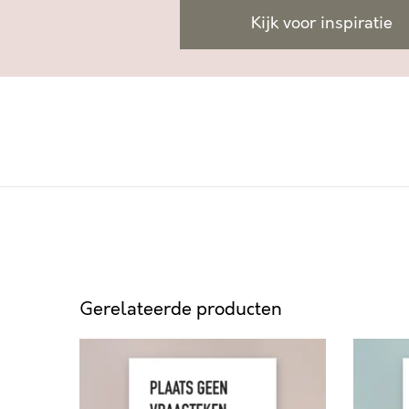
Kijk voor inspiratie
Gerelateerde producten
P
A
L
D
A
V