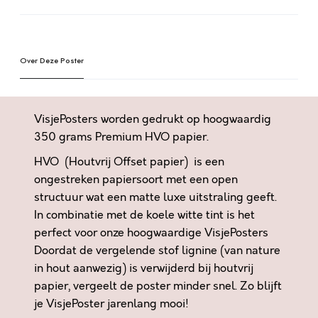
D
l
D
t
A
e
T
Over Deze Poster
r
Z
n
I
a
J
t
VisjePosters worden gedrukt op hoogwaardig
N
i
350 grams Premium HVO papier.
L
v
HVO (Houtvrij Offset papier) is een
I
e
E
ongestreken papiersoort met een open
:
F
structuur wat een matte luxe uitstraling geeft.
D
In combinatie met de koele witte tint is het
E
perfect voor onze hoogwaardige VisjePosters
G
Doordat de vergelende stof lignine (van nature
R
in hout aanwezig) is verwijderd bij houtvrij
O
papier, vergeelt de poster minder snel. Zo blijft
T
je VisjePoster jarenlang mooi!
E