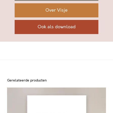
t
a
Over Visje
l
Ook als download
Gerelateerde producten
J
E
Z