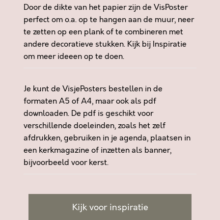
Door de dikte van het papier zijn de VisPoster
R
perfect om o.a. op te hangen aan de muur, neer
I
te zetten op een plank of te combineren met
S
andere decoratieve stukken. Kijk bij
Inspiratie
D
om meer ideeen op te doen.
A
N
J
Je kunt de VisjePosters bestellen in de
O
formaten A5 of A4, maar ook als pdf
U
downloaden. De pdf is geschikt voor
W
verschillende doeleinden, zoals het zelf
A
afdrukken, gebruiken in je agenda, plaatsen in
N
een kerkmagazine of inzetten als banner,
G
bijvoorbeeld voor kerst.
S
T
a
a
Kijk voor inspiratie
n