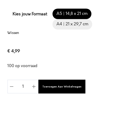
A5 | 14,8 x 21 cm
Kies jouw Formaat
A4 | 21 x 29,7 cm
Wissen
€
4,99
100 op voorraad
D
Toevoegen Aan Winkelwagen
A
N
K
G
O
A