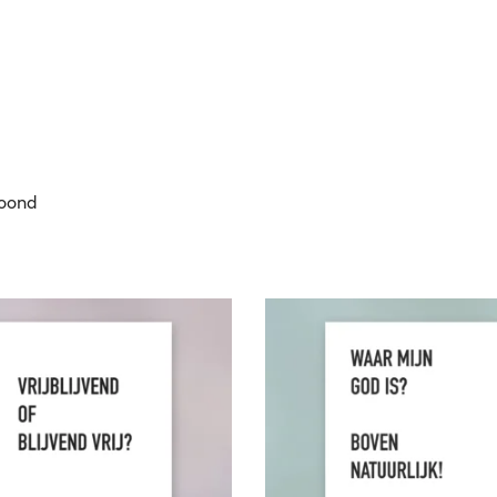
toond
W
A
A
R
M
I