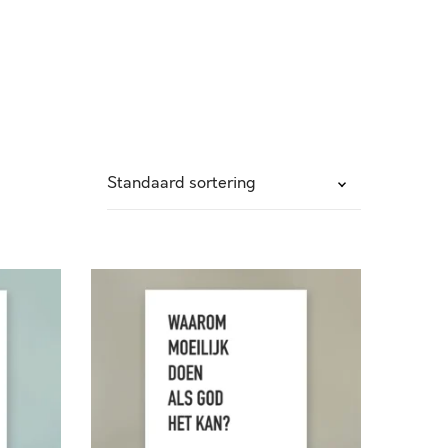
W
A
A
R
O
M