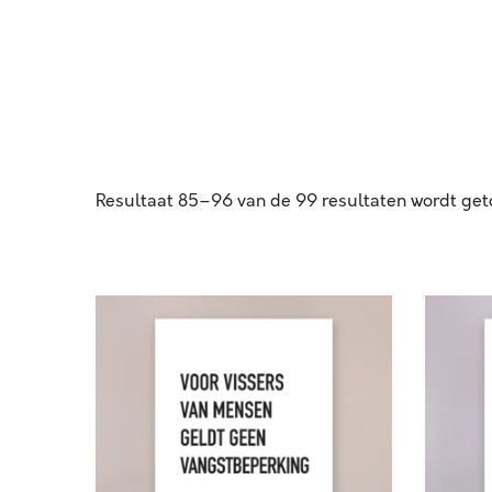
Resultaat 85–96 van de 99 resultaten wordt ge
V
V
O
R
O
I
R
J
V
B
I
L