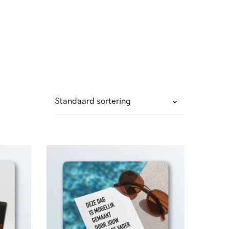
D
E
Z
E
D
A