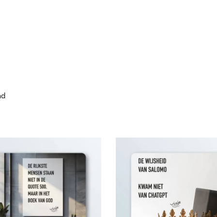
nd
D
E
W
I
J
S