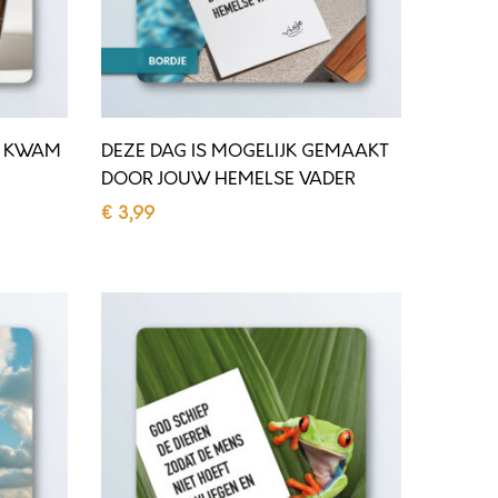
G
I
S
M
O KWAM
DEZE DAG IS MOGELIJK GEMAAKT
O
DOOR JOUW HEMELSE VADER
G
€
3,99
E
VOLG VISJE
Toevoegen aan winkelwagen
L
I
G
J
O
K
D
G
S
E
C
M
H