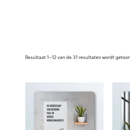
Resultaat 1–12 van de 31 resultaten wordt getoo
D
D
E
E
B
R
O
I
O
J
D
K