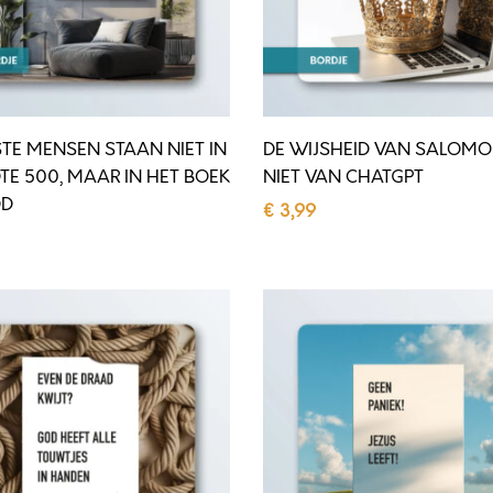
H
E
I
D
STE MENSEN STAAN NIET IN
DE WIJSHEID VAN SALOM
V
TE 500, MAAR IN HET BOEK
NIET VAN CHATGPT
A
OD
€
3,99
N
Toevoegen aan winkelwagen
S
en aan winkelwagen
A
G
L
E
O
E
M
N
O
P
K
A