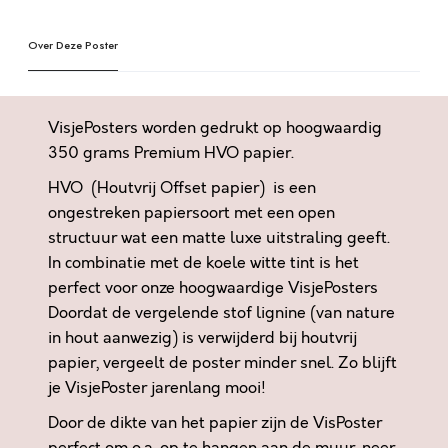
G
e
O
Over Deze Poster
r
D
n
I
a
S
t
VisjePosters worden gedrukt op hoogwaardig
?
i
350 grams Premium HVO papier.
B
v
HVO (Houtvrij Offset papier) is een
O
e
V
ongestreken papiersoort met een open
:
E
structuur wat een matte luxe uitstraling geeft.
N
In combinatie met de koele witte tint is het
N
perfect voor onze hoogwaardige VisjePosters
A
Doordat de vergelende stof lignine (van nature
T
in hout aanwezig) is verwijderd bij houtvrij
U
papier, vergeelt de poster minder snel. Zo blijft
U
je VisjePoster jarenlang mooi!
R
Door de dikte van het papier zijn de VisPoster
L