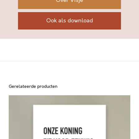
Over Visje
Ook als download
Gerelateerde producten
O
N
Z
E
K