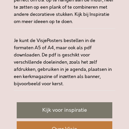
perfect om o.a. op te hangen aan de muur, neer
I
te zetten op een plank of te combineren met
J
andere decoratieve stukken. Kijk bij
Inspiratie
K
om meer ideeen op te doen.
!
a
a
Je kunt de VisjePosters bestellen in de
n
formaten A5 of A4, maar ook als pdf
t
downloaden. De pdf is geschikt voor
a
verschillende doeleinden, zoals het zelf
l
afdrukken, gebruiken in je agenda, plaatsen in
een kerkmagazine of inzetten als banner,
bijvoorbeeld voor kerst.
Kijk voor inspiratie