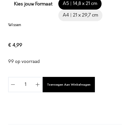
A5 | 14,8 x 21 cm
Kies jouw Formaat
A4 | 21 x 29,7 cm
Wissen
€
4,99
99 op voorraad
W
Toevoegen Aan Winkelwagen
A
A
R
M
I
A
J
l
N
t