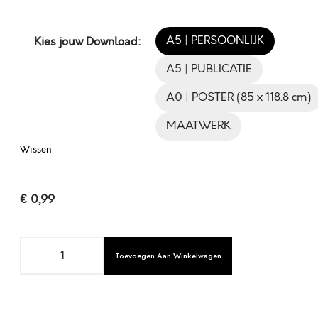
A5 | PERSOONLIJK
Kies jouw Download:
A5 | PUBLICATIE
A0 | POSTER (85 x 118.8 cm)
MAATWERK
Wissen
€
0,99
O
Toevoegen Aan Winkelwagen
V
E
R
V