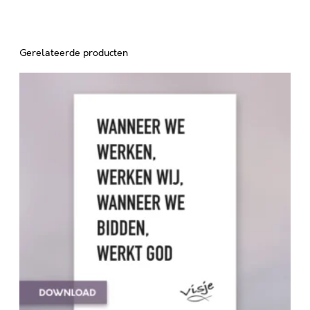
Gerelateerde producten
W
A
N
N
E
E
R
W
E
W
E