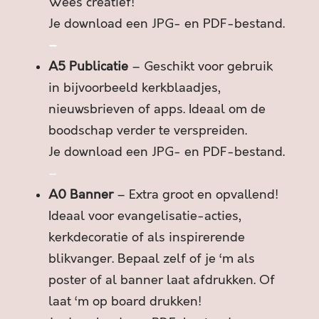
C
Wees creatief!
H
Je download een JPG- en PDF-bestand.
N
–
I
A5 Publicatie
– Geschikt voor gebruik
E
T
in bijvoorbeeld kerkblaadjes,
V
nieuwsbrieven of apps. Ideaal om de
O
boodschap verder te verspreiden.
U
Je download een JPG- en PDF-bestand.
W
E
–
N
A0 Banner
– Extra groot en opvallend!
a
Ideaal voor evangelisatie-acties,
a
kerkdecoratie of als inspirerende
n
t
blikvanger. Bepaal zelf of je ‘m als
a
poster of al banner laat afdrukken. Of
l
laat ‘m op board drukken!