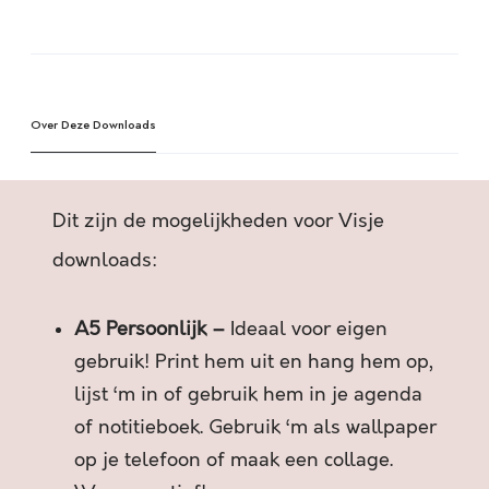
O
A
L
l
L
t
E
e
H
Over Deze Downloads
r
A
n
N
a
D
t
Dit zijn de mogelijkheden voor Visje
E
i
N
v
downloads:
K
e
U
:
A5 Persoonlijk –
Ideaal voor eigen
N
N
gebruik! Print hem uit en hang hem op,
E
lijst ‘m in of gebruik hem in je agenda
N
of notitieboek. Gebruik ‘m als wallpaper
Z
op je telefoon of maak een collage.
I