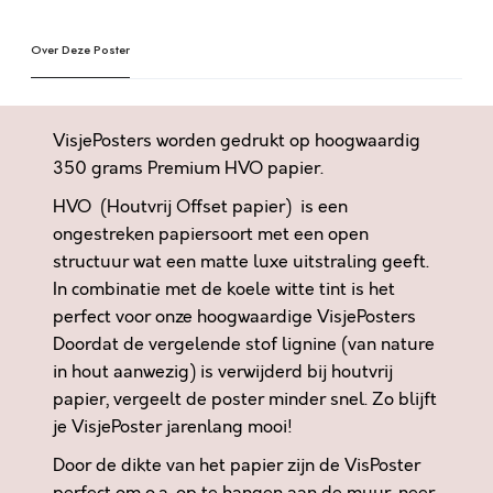
D
e
T
Over Deze Poster
r
I
n
K
a
N
t
VisjePosters worden gedrukt op hoogwaardig
E
i
350 grams Premium HVO papier.
T
v
HVO (Houtvrij Offset papier) is een
Z
e
O
ongestreken papiersoort met een open
:
A
structuur wat een matte luxe uitstraling geeft.
L
In combinatie met de koele witte tint is het
S
perfect voor onze hoogwaardige VisjePosters
U
Doordat de vergelende stof lignine (van nature
a
in hout aanwezig) is verwijderd bij houtvrij
a
papier, vergeelt de poster minder snel. Zo blijft
n
je VisjePoster jarenlang mooi!
t
Door de dikte van het papier zijn de VisPoster
a