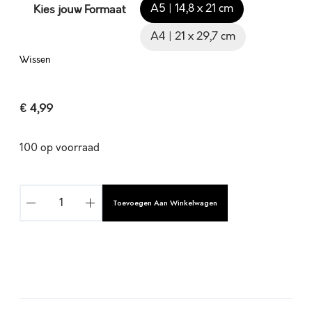
A5 | 14,8 x 21 cm
Kies jouw Formaat
A4 | 21 x 29,7 cm
Wissen
€
4,99
100 op voorraad
L
Toevoegen Aan Winkelwagen
A
T
E
R
W
A
O
l
R
t