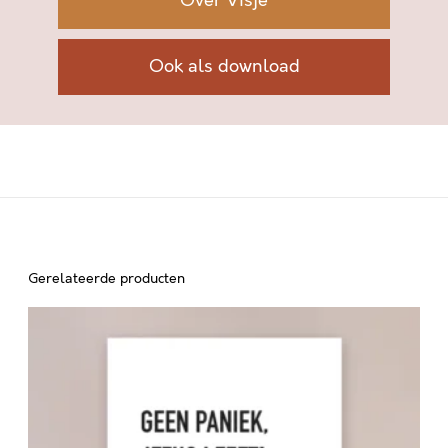
Over Visje
Ook als download
Gerelateerde producten
G
E
E
N
P