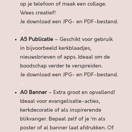
op je telefoon of maak een collage.
R
J
Wees creatief!
E
Je download een JPG- en PDF-bestand.
M
–
E
A5 Publicatie
– Geschikt voor gebruik
T
V
in bijvoorbeeld kerkblaadjes,
E
nieuwsbrieven of apps. Ideaal om de
R
boodschap verder te verspreiden.
L
Je download een JPG- en PDF-bestand.
E
I
–
D
A0 Banner
– Extra groot en opvallend!
I
Ideaal voor evangelisatie-acties,
N
kerkdecoratie of als inspirerende
G
I
blikvanger. Bepaal zelf of je ‘m als
N
poster of al banner laat afdrukken. Of