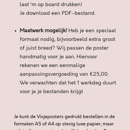
D
laat ‘m op board drukken!
I
Je download een PDF-bestand.
S
C
–
U
Maatwerk mogelijk!
Heb je een speciaal
S
formaat nodig, bijvoorbeeld extra groot
S
of juist breed? Wij passen de poster
I
E
handmatig voor je aan. Hiervoor
G
rekenen we een eenmalige
A
aanpassingsvergoeding van €25,00.
A
We verwachten dat het 1 werkdag duurt
T
a
voor je je bestanden krijgt
a
n
t
Je kunt de Visjeposters gedrukt bestellen in de
a
formaten A5 of A4 op stevig luxe papier, maar
l