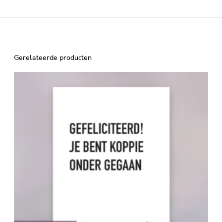
Gerelateerde producten
G
E
F
E
L
I
C
I
T
E