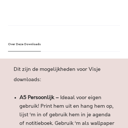
E
B
T
A
A
l
L
t
V
e
E
Over Deze Downloads
r
R
n
L
a
O
t
Dit zijn de mogelijkheden voor Visje
R
i
E
v
downloads:
N
e
W
:
A5 Persoonlijk –
Ideaal voor eigen
A
N
gebruik! Print hem uit en hang hem op,
N
lijst ‘m in of gebruik hem in je agenda
E
of notitieboek. Gebruik ‘m als wallpaper
E