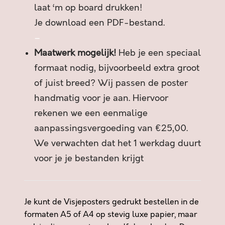
M
laat ‘m op board drukken!
D
Je download een PDF-bestand.
E
O
–
P
Maatwerk mogelijk!
Heb je een speciaal
L
formaat nodig, bijvoorbeeld extra groot
O
of juist breed? Wij passen de poster
S
S
handmatig voor je aan. Hiervoor
I
rekenen we een eenmalige
N
aanpassingsvergoeding van €25,00.
G
We verwachten dat het 1 werkdag duurt
a
a
voor je je bestanden krijgt
n
t
a
Je kunt de Visjeposters gedrukt bestellen in de
l
formaten A5 of A4 op stevig luxe papier, maar