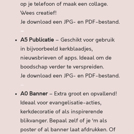
op je telefoon of maak een collage.
N
P
Wees creatief!
R
Je download een JPG- en PDF-bestand.
O
–
B
A5 Publicatie
– Geschikt voor gebruik
L
E
in bijvoorbeeld kerkblaadjes,
E
nieuwsbrieven of apps. Ideaal om de
M
boodschap verder te verspreiden.
I
Je download een JPG- en PDF-bestand.
S
V
–
R
A0 Banner
– Extra groot en opvallend!
A
Ideaal voor evangelisatie-acties,
G
kerkdecoratie of als inspirerende
E
N
blikvanger. Bepaal zelf of je ‘m als
O
poster of al banner laat afdrukken. Of