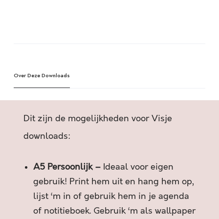
R
E
,
A
H
l
E
t
L
e
P
Over Deze Downloads
r
’
n
R
a
O
t
Dit zijn de mogelijkheden voor Visje
E
i
P
v
downloads:
E
e
N
:
A5 Persoonlijk –
Ideaal voor eigen
B
I
gebruik! Print hem uit en hang hem op,
J
lijst ‘m in of gebruik hem in je agenda
E
of notitieboek. Gebruik ‘m als wallpaper
E