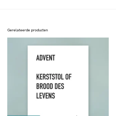
Gerelateerde producten
A
D
V
E
N
T
–
K
E
R