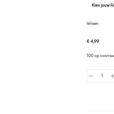
Kies jouw F
Wissen
€
4,99
100 op voorra
E
E
N
G
R
O
A
T
l