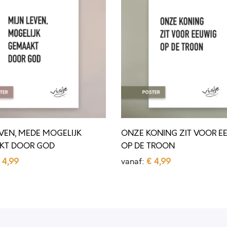
N
a
Z
l
E
K
O
N
I
N
G
EVEN, MEDE MOGELIJK
ONZE KONING ZIT VOOR E
Z
KT DOOR GOD
OP DE TROON
I
4,99
vanaf:
€
4,99
T
selecteren
Opties selecteren
D
V
i
O
t
O