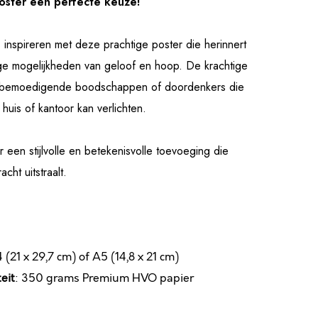
Poster een perfecte keuze!
s inspireren met deze prachtige poster die herinnert
ge mogelijkheden van geloof en hoop. De krachtige
n bemoedigende boodschappen of doordenkers die
e huis of kantoor kan verlichten.
r een stijlvolle en betekenisvolle toevoeging die
acht uitstraalt.
4 (21 x 29,7 cm) of A5 (14,8 x 21 cm)
eit
: 350 grams Premium HVO papier