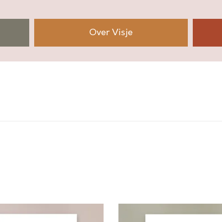
T
Z
A
Over Visje
A
I
E
N
I
N
G
E
L
O
O
F
a
a
n
O
t