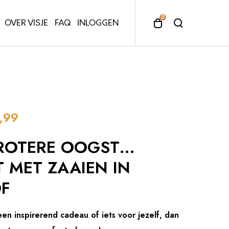
0
T
T
OVER VISJE
FAQ
INLOGGEN
o
o
g
g
g
g
l
l
e
e
c
s
a
e
,99
r
a
t
r
ROTERE OOGST…
m
c
o
h
T MET ZAAIEN IN
d
m
a
o
F
l
d
a
en inspirerend cadeau of iets voor jezelf, dan
l