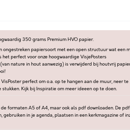
E
t
R
e
E
r
O
n
O
a
G
t
oogwaardig 350 grams Premium HVO papier.
S
i
n ongestreken papiersoort met een open structuur wat een mat
T
v
.
is het perfect voor onze hoogwaardige VisjePosters
e
.
(van nature in hout aanwezig) is verwijderd bij houtvrij papie
:
.
oi!
B
e VisPoster perfect om o.a. op te hangen aan de muur, neer te 
E
stukken. Kijk bij
Inspiratie
om meer ideeen op te doen.
G
I
N
n de formaten A5 of A4, maar ook als pdf downloaden. De pdf 
T
n, gebruiken in je agenda, plaatsen in een kerkmagazine of in
M
E