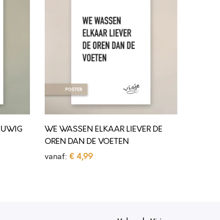
E
W
A
S
S
E
N
E
L
EUWIG
WE WASSEN ELKAAR LIEVER DE
K
OREN DAN DE VOETEN
A
vanaf:
€
4,99
A
Opties selecteren
D
R
i
L
t
I