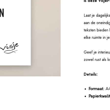
is deze Visje
Laat je dagelijk
aan de oneindi
teksten biede
elke ruimte in j
Geef je interieu
zowel rust als kr
Details:
Formaat
: A
Papierkwalit