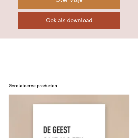
Over Visje
Ook als download
Gerelateerde producten
D
E
G
E
E