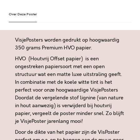
E
e
N
Over Deze Poster
r
Z
n
I
a
J
t
VisjePosters worden gedrukt op hoogwaardig
N
i
350 grams Premium HVO papier.
N
v
HVO (Houtvrij Offset papier) is een
I
e
E
ongestreken papiersoort met een open
:
T
structuur wat een matte luxe uitstraling geeft.
B
In combinatie met de koele witte tint is het
E
perfect voor onze hoogwaardige VisjePosters
T
Doordat de vergelende stof lignine (van nature
E
in hout aanwezig) is verwijderd bij houtvrij
R
papier, vergeelt de poster minder snel. Zo blijft
,
je VisjePoster jarenlang mooi!
W
Door de dikte van het papier zijn de VisPoster
E