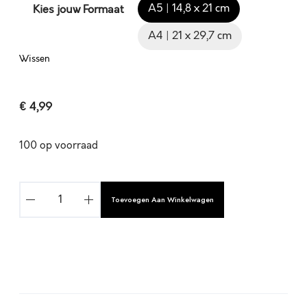
A5 | 14,8 x 21 cm
Kies jouw Formaat
A4 | 21 x 29,7 cm
Wissen
€
4,99
100 op voorraad
C
Toevoegen Aan Winkelwagen
H
R
I
S
T
A
E
l
N
t