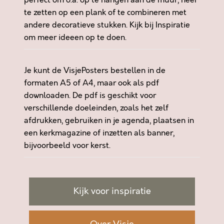
perfect om o.a. op te hangen aan de muur, neer
L
te zetten op een plank of te combineren met
B
andere decoratieve stukken. Kijk bij
Inspiratie
E
om meer ideeen op te doen.
T
E
R
Je kunt de VisjePosters bestellen in de
A
formaten A5 of A4, maar ook als pdf
F
downloaden. De pdf is geschikt voor
a
verschillende doeleinden, zoals het zelf
a
afdrukken, gebruiken in je agenda, plaatsen in
n
een kerkmagazine of inzetten als banner,
t
bijvoorbeeld voor kerst.
a
l
Kijk voor inspiratie