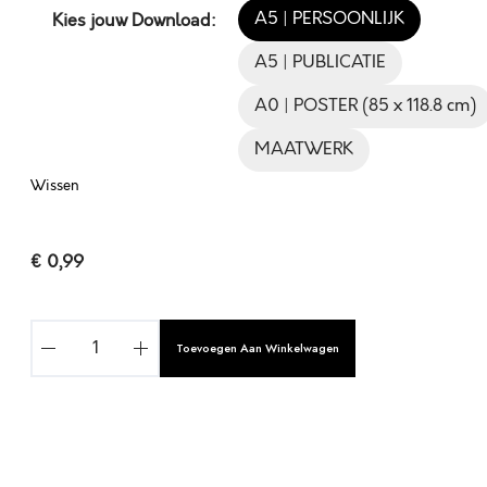
A5 | PERSOONLIJK
Kies jouw Download:
A5 | PUBLICATIE
A0 | POSTER (85 x 118.8 cm)
MAATWERK
Wissen
€
0,99
A
Toevoegen Aan Winkelwagen
L
S
J
E
Z
A