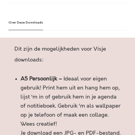
U
l
S
t
T
e
E
Over Deze Downloads
r
R
n
U
a
G
t
Dit zijn de mogelijkheden voor Visje
K
i
O
v
downloads:
M
e
T
:
A5 Persoonlijk –
Ideaal voor eigen
B
E
gebruik! Print hem uit en hang hem op,
N
lijst ‘m in of gebruik hem in je agenda
I
of notitieboek. Gebruik ‘m als wallpaper
K
op je telefoon of maak een collage.
W
E
Wees creatief!
G
Je download een JPG- en PDF-bestand.