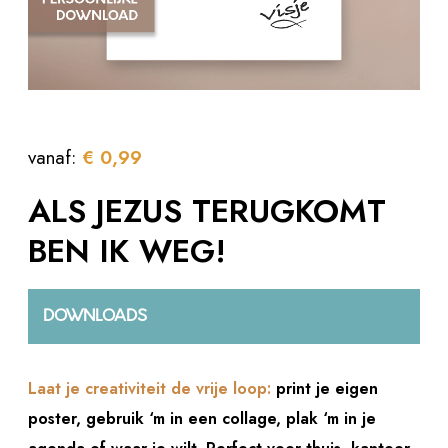
vanaf:
€
0,99
ALS JEZUS TERUGKOMT
BEN IK WEG!
DOWNLOADS
Laat je creativiteit de vrije loop:
print je eigen
poster, gebruik ‘m in een collage, plak ‘m in je