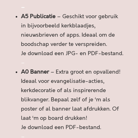
!
–
a
A5 Publicatie
– Geschikt voor gebruik
a
n
in bijvoorbeeld kerkblaadjes,
t
nieuwsbrieven of apps. Ideaal om de
a
boodschap verder te verspreiden.
l
Je download een JPG- en PDF-bestand.
–
A0 Banner
– Extra groot en opvallend!
Ideaal voor evangelisatie-acties,
kerkdecoratie of als inspirerende
blikvanger. Bepaal zelf of je ‘m als
poster of al banner laat afdrukken. Of
laat ‘m op board drukken!
Je download een PDF-bestand.
–