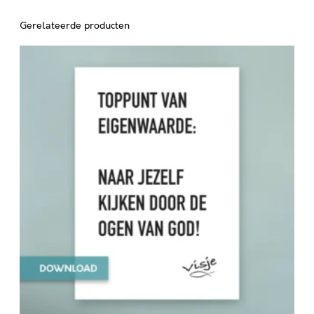
Gerelateerde producten
T
O
P
P
U
N
T
V
A
N
E
I
G