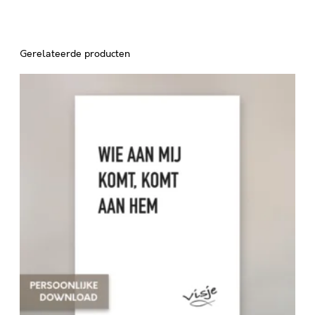
Gerelateerde producten
W
I
E
A
A
N
M
I
J
K
O