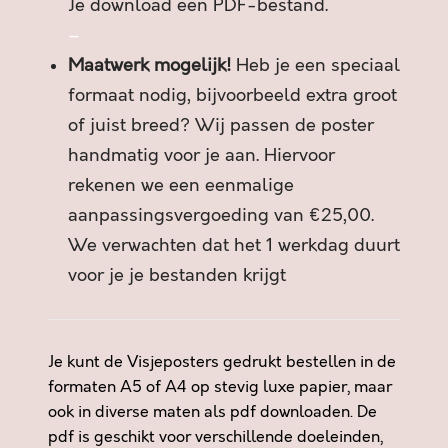
Je download een PDF-bestand.
a
n
–
t
Maatwerk mogelijk!
Heb je een speciaal
a
formaat nodig, bijvoorbeeld extra groot
l
of juist breed? Wij passen de poster
handmatig voor je aan. Hiervoor
rekenen we een eenmalige
aanpassingsvergoeding van €25,00.
We verwachten dat het 1 werkdag duurt
voor je je bestanden krijgt
Je kunt de Visjeposters gedrukt bestellen in de
formaten A5 of A4 op stevig luxe papier, maar
ook in diverse maten als pdf downloaden. De
pdf is geschikt voor verschillende doeleinden,