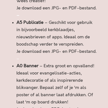
,
Wees creatief!
S
Je download een JPG- en PDF-bestand.
L
–
E
A5 Publicatie
– Geschikt voor gebruik
C
H
in bijvoorbeeld kerkblaadjes,
T
nieuwsbrieven of apps. Ideaal om de
S
boodschap verder te verspreiden.
É
Je download een JPG- en PDF-bestand.
É
N
–
N
A0 Banner
– Extra groot en opvallend!
A
Ideaal voor evangelisatie-acties,
A
kerkdecoratie of als inspirerende
R
G
blikvanger. Bepaal zelf of je ‘m als
O
poster of al banner laat afdrukken. Of
D
laat ‘m op board drukken!
a