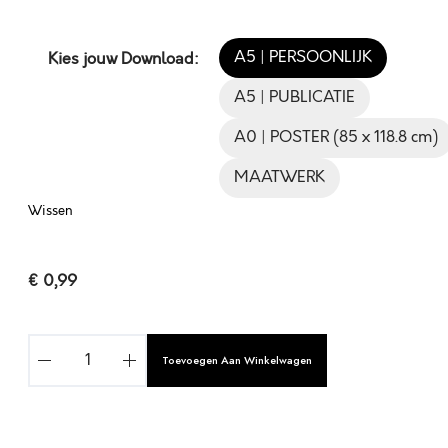
A5 | PERSOONLIJK
Kies jouw Download:
A5 | PUBLICATIE
A0 | POSTER (85 x 118.8 cm)
MAATWERK
Wissen
€
0,99
A
Toevoegen Aan Winkelwagen
L
L
E
W