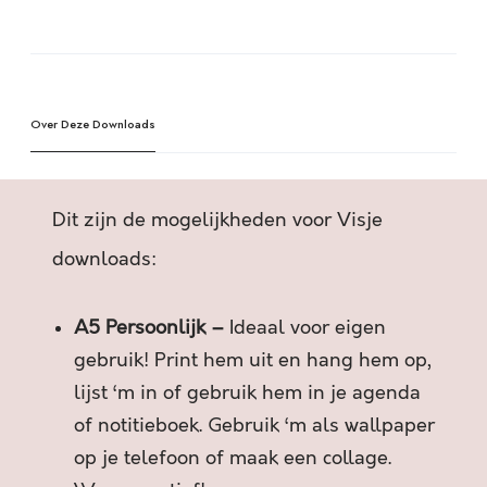
E
A
G
l
E
t
N
e
L
Over Deze Downloads
r
E
n
I
a
D
t
Dit zijn de mogelijkheden voor Visje
E
i
N
v
downloads:
N
e
A
:
A5 Persoonlijk –
Ideaal voor eigen
A
R
gebruik! Print hem uit en hang hem op,
R
lijst ‘m in of gebruik hem in je agenda
O
of notitieboek. Gebruik ‘m als wallpaper
M
op je telefoon of maak een collage.
E