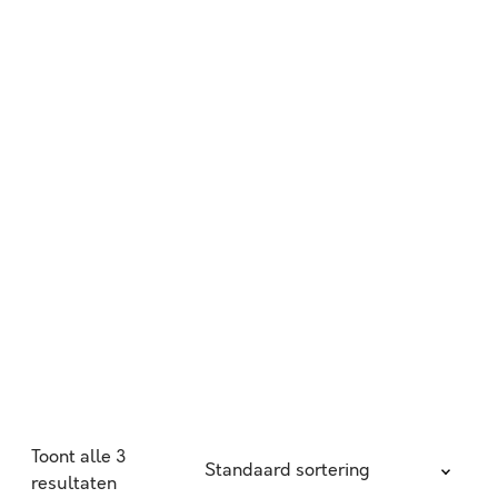
Toont alle 3
resultaten