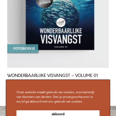
E
R
B
A
A
R
L
I
J
K
WONDERBAARLIJKE VISVANGST – VOLUME 01
E
€
9,95
V
Toevoegen aan winkelwagen
Onze website maakt gebruik van cookies, voornamelijk
I
van diensten van derden. Stel je privacyvoorkeuren in
S
en/of ga akkoord met ons gebruik van cookies.
V
akkoord