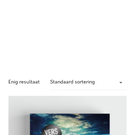
Enig resultaat
W
O
N
D